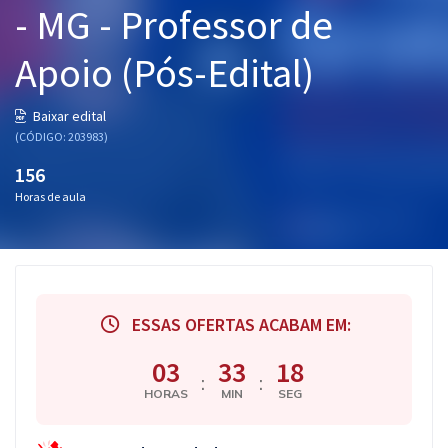
- MG - Professor de
Pós
Apoio (Pós-Edital)
Graduação
OAB
Baixar edital
(CÓDIGO: 203983)
Mentorias
156
Horas de aula
Questões grátis
Conteúdo gratuito
Blog
ESSAS OFERTAS ACABAM EM:
Aprovados
03
33
18
:
:
Atendimento
HORAS
MIN
SEG