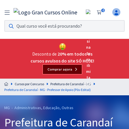
0
Assinatura Ilimitada 11
Acesso a todos os cursos. Teste grátis por 7 dias!
Assinatura OAB Até Passar
Acesso ilimitado a toda preparação para o Exame da
Desconto de
20% em todos os
Ordem, até você passar!
cursos avulsos do site SÓ HOJE!
Comprar agora
Residências Multiprofissionais
Preparação completa e intensiva para as principais
Cursos por Concurso
Prefeitura de Carandaí - MG
residências em saúde do Brasil
Prefeitura de Carandaí - MG - Professor de Apoio (Pós-Edital)
Concursos
MG - Administrativas, Educação, Outras
Assinatura Ilimitada
Prefeitura de Carandaí
Cursos 20% OFF