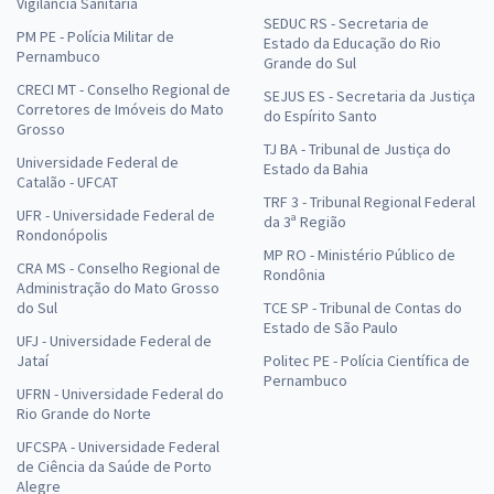
Vigilância Sanitária
SEDUC RS - Secretaria de
PM PE - Polícia Militar de
Estado da Educação do Rio
Pernambuco
Grande do Sul
CRECI MT - Conselho Regional de
SEJUS ES - Secretaria da Justiça
Corretores de Imóveis do Mato
do Espírito Santo
Grosso
TJ BA - Tribunal de Justiça do
Universidade Federal de
Estado da Bahia
Catalão - UFCAT
TRF 3 - Tribunal Regional Federal
UFR - Universidade Federal de
da 3ª Região
Rondonópolis
MP RO - Ministério Público de
CRA MS - Conselho Regional de
Rondônia
Administração do Mato Grosso
do Sul
TCE SP - Tribunal de Contas do
Estado de São Paulo
UFJ - Universidade Federal de
Jataí
Politec PE - Polícia Científica de
Pernambuco
UFRN - Universidade Federal do
Rio Grande do Norte
UFCSPA - Universidade Federal
de Ciência da Saúde de Porto
Alegre