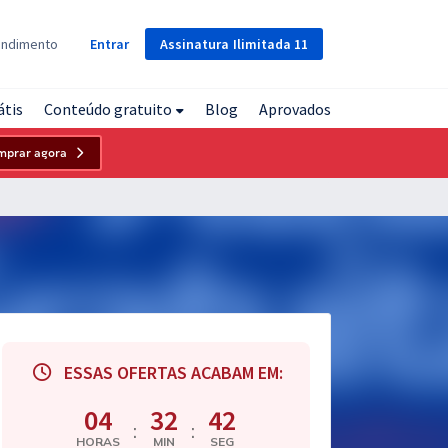
Assinatura
Ilimitada
11
endimento
Entrar
átis
Conteúdo gratuito
Blog
Aprovados
mprar agora
ESSAS OFERTAS ACABAM EM:
04
32
41
:
:
HORAS
MIN
SEG