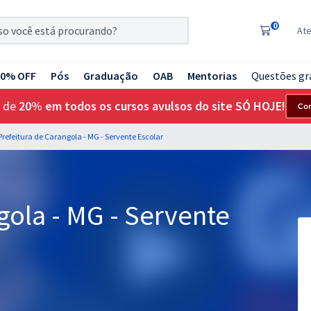
0
At
20% OFF
Pós
Graduação
OAB
Mentorias
Questões gr
 de
20% em todos os cursos avulsos do site SÓ HOJE!
Co
Prefeitura de Carangola - MG - Servente Escolar
gola - MG - Servente