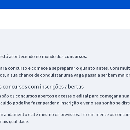
ue está acontecendo no mundo dos
concursos.
ara concurso e comece a se preparar o quanto antes. Com muita
os, a sua chance de conquistar uma vaga passa a ser bem maior
os concursos com inscrições abertas
s são os
concursos abertos e acesse o edital para começar a sua
ido pode lhe fazer perder a inscrição e ver o seu sonho se dis
 em andamento e até mesmo os previstos. Ter em mente os concurso
ais qualidade.