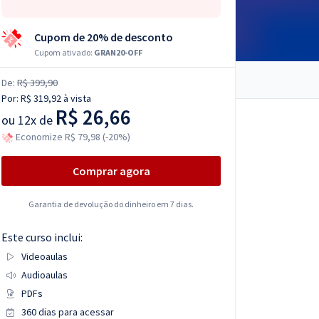
Cupom de 20% de desconto
Cupom ativado:
GRAN20-OFF
De:
R$ 399,90
Por:
R$ 319,92
à vista
R$ 26,66
ou
12x de
Economize R$ 79,98 (-20%)
Comprar agora
Garantia de devolução do dinheiro em 7 dias.
Este curso inclui:
Videoaulas
Audioaulas
PDFs
360 dias para acessar