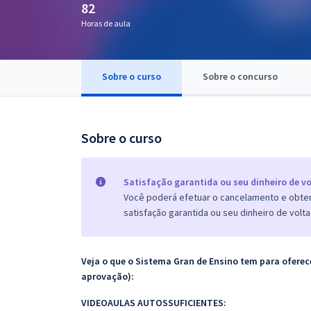
82
Pós
Horas de aula
Graduação
Sobre o curso
Sobre o concurso
OAB
Mentorias
Sobre o curso
Questões grátis
Conteúdo gratuito
Satisfação garantida ou seu dinheiro de vo
Você poderá efetuar o cancelamento e obter 
Blog
satisfação garantida ou seu dinheiro de volta
Aprovados
Veja o que o Sistema Gran de Ensino tem para ofer
Atendimento
aprovação):
VIDEOAULAS AUTOSSUFICIENTES: