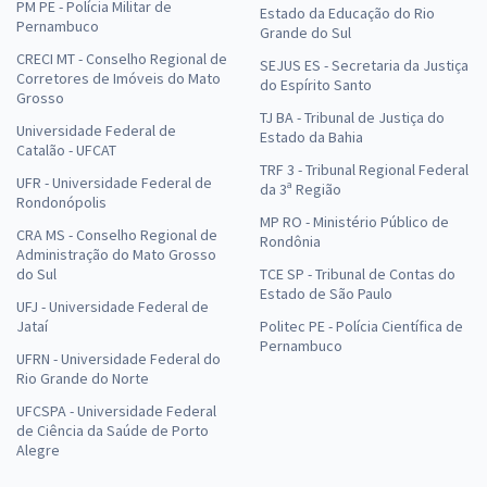
PM PE - Polícia Militar de
Estado da Educação do Rio
Pernambuco
Grande do Sul
CRECI MT - Conselho Regional de
SEJUS ES - Secretaria da Justiça
Corretores de Imóveis do Mato
do Espírito Santo
Grosso
TJ BA - Tribunal de Justiça do
Universidade Federal de
Estado da Bahia
Catalão - UFCAT
TRF 3 - Tribunal Regional Federal
UFR - Universidade Federal de
da 3ª Região
Rondonópolis
MP RO - Ministério Público de
CRA MS - Conselho Regional de
Rondônia
Administração do Mato Grosso
do Sul
TCE SP - Tribunal de Contas do
Estado de São Paulo
UFJ - Universidade Federal de
Jataí
Politec PE - Polícia Científica de
Pernambuco
UFRN - Universidade Federal do
Rio Grande do Norte
UFCSPA - Universidade Federal
de Ciência da Saúde de Porto
Alegre