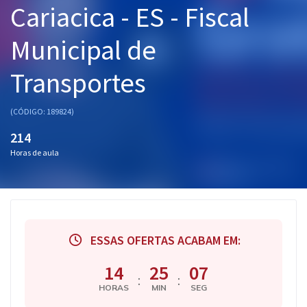
Cariacica - ES - Fiscal
Pós
Municipal de
Graduação
Transportes
OAB
Mentorias
(CÓDIGO: 189824)
214
Questões grátis
Horas de aula
Conteúdo gratuito
Blog
Aprovados
ESSAS OFERTAS ACABAM EM:
Atendimento
14
25
06
:
:
HORAS
MIN
SEG