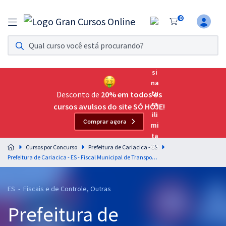
0
Assinatura Ilimitada 11
Acesso a todos os cursos. Teste grátis por 7 dias!
Assinatura OAB Até Passar
Acesso ilimitado a toda preparação para o Exame da
Desconto de
20% em todos os
Ordem, até você passar!
cursos avulsos do site SÓ HOJE!
Comprar agora
Residências Multiprofissionais
Preparação completa e intensiva para as principais
Cursos por Concurso
Prefeitura de Cariacica - ES
residências em saúde do Brasil
Prefeitura de Cariacica - ES - Fiscal Municipal de Transportes
Concursos
ES - Fiscais e de Controle, Outras
Assinatura Ilimitada
Prefeitura de
Cursos 20% OFF