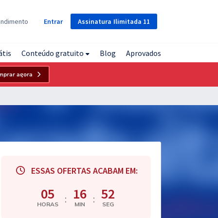
Assinatura
Ilimitada
11
endimento
Entrar
átis
Conteúdo gratuito
Blog
Aprovados
mprar agora
ESSAS OFERTAS ACABAM EM:
05
16
51
:
:
HORAS
MIN
SEG