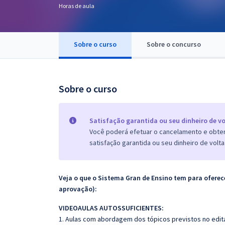
Horas de aula
Pós
Graduação
Sobre o curso
Sobre o concurso
OAB
Mentorias
Sobre o curso
Questões grátis
Satisfação garantida ou seu dinheiro de vo
Conteúdo gratuito
Você poderá efetuar o cancelamento e obter 
satisfação garantida ou seu dinheiro de volta
Blog
Aprovados
Veja o que o Sistema Gran de Ensino tem para ofer
aprovação):
Atendimento
VIDEOAULAS AUTOSSUFICIENTES:
1. Aulas com abordagem dos tópicos previstos no edita