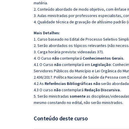
matéria.
2. Conteúdo abordado de modo objetivo, com ênfase n
3. Aulas ministradas por professores especialistas, co
4. Qualidade técnica de gravação de altíssimo padrão 
Mais Detalhes:
1. Curso baseado no Edital de Processo Seletivo Simpli
2. Serão abordados os tópicos relevantes (não necessa
3. Carga horária prevista: videoaulas 371.
4. O Curso
não
contemplará
Conhecimentos Gerais.
4.1 O Curso
não
contemplará em
Legislação:
Conhecime
Servidores Públicos do Município e Lei Orgânica do Muni
2.436/2017. Política Nacional de Saúde da Pessoa com D
4.2 As
Referências Bibliográficas não
serão abordadas
4.3 O curso
não
contemplará
Redação Discursiva.
5. Serão ministradas
somente
as disciplinas/videoaula
mesmo constando no edital, não serão ministrados.
Conteúdo deste curso