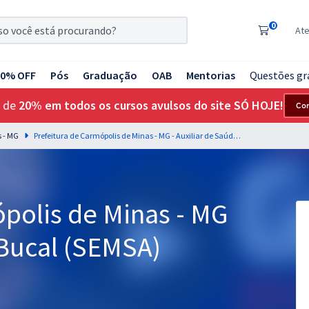
0
At
20% OFF
Pós
Graduação
OAB
Mentorias
Questões gr
 de
20% em todos os cursos avulsos do site SÓ HOJE!
Co
s - MG
Prefeitura de Carmópolis de Minas - MG - Auxiliar de Saúde Bucal (SEMSA)
polis de Minas - MG
 Bucal (SEMSA)