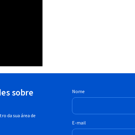
des sobre
Nome
ro da sua área de
E-mail