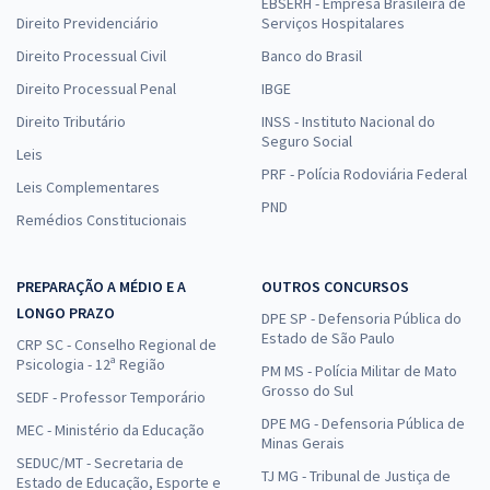
EBSERH - Empresa Brasileira de
Direito Previdenciário
Serviços Hospitalares
Direito Processual Civil
Banco do Brasil
Direito Processual Penal
IBGE
Direito Tributário
INSS - Instituto Nacional do
Seguro Social
Leis
PRF - Polícia Rodoviária Federal
Leis Complementares
PND
Remédios Constitucionais
PREPARAÇÃO A MÉDIO E A
OUTROS CONCURSOS
LONGO PRAZO
DPE SP - Defensoria Pública do
Estado de São Paulo
CRP SC - Conselho Regional de
Psicologia - 12ª Região
PM MS - Polícia Militar de Mato
Grosso do Sul
SEDF - Professor Temporário
DPE MG - Defensoria Pública de
MEC - Ministério da Educação
Minas Gerais
SEDUC/MT - Secretaria de
TJ MG - Tribunal de Justiça de
Estado de Educação, Esporte e