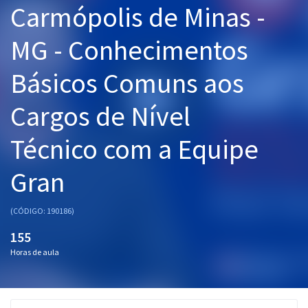
Carmópolis de Minas -
Pós
MG - Conhecimentos
Graduação
Básicos Comuns aos
OAB
Cargos de Nível
Mentorias
Técnico com a Equipe
Questões grátis
Conteúdo gratuito
Gran
Blog
(CÓDIGO: 190186)
Aprovados
155
Horas de aula
Atendimento