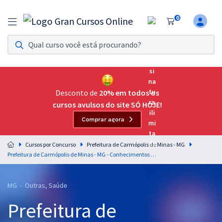
0
Assinatura Ilimitada 11
Acesso a todos os cursos. Teste grátis por 7 dias!
Assinatura OAB Até Passar
Acesso ilimitado a toda preparação para o Exame da
Desconto de
20% em todos os
Ordem, até você passar!
cursos avulsos do site SÓ HOJE!
Comprar agora
Residências Multiprofissionais
Preparação completa e intensiva para as principais
Cursos por Concurso
Prefeitura de Carmópolis de Minas - MG
residências em saúde do Brasil
Prefeitura de Carmópolis de Minas - MG - Conhecimentos Básicos Comuns aos Cargos de Nível Técnico com a Equipe Gran
Concursos
MG - Outras, Saúde
Assinatura Ilimitada
Prefeitura de
Cursos 20% OFF