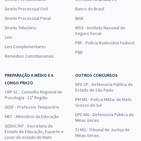
Direito Processual Civil
Banco do Brasil
Direito Processual Penal
IBGE
Direito Tributário
INSS - Instituto Nacional do
Seguro Social
Leis
PRF - Polícia Rodoviária Federal
Leis Complementares
PND
Remédios Constitucionais
PREPARAÇÃO A MÉDIO E A
OUTROS CONCURSOS
LONGO PRAZO
DPE SP - Defensoria Pública do
Estado de São Paulo
CRP SC - Conselho Regional de
Psicologia - 12ª Região
PM MS - Polícia Militar de Mato
Grosso do Sul
SEDF - Professor Temporário
DPE MG - Defensoria Pública de
MEC - Ministério da Educação
Minas Gerais
SEDUC/MT - Secretaria de
TJ MG - Tribunal de Justiça de
Estado de Educação, Esporte e
Minas Gerais
Lazer do estado de Mato