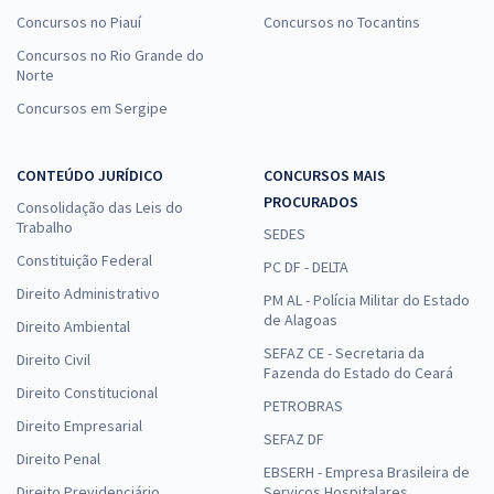
Concursos no Piauí
Concursos no Tocantins
Concursos no Rio Grande do
Norte
Concursos em Sergipe
CONTEÚDO JURÍDICO
CONCURSOS MAIS
PROCURADOS
Consolidação das Leis do
Trabalho
SEDES
Constituição Federal
PC DF - DELTA
Direito Administrativo
PM AL - Polícia Militar do Estado
de Alagoas
Direito Ambiental
SEFAZ CE - Secretaria da
Direito Civil
Fazenda do Estado do Ceará
Direito Constitucional
PETROBRAS
Direito Empresarial
SEFAZ DF
Direito Penal
EBSERH - Empresa Brasileira de
Direito Previdenciário
Serviços Hospitalares