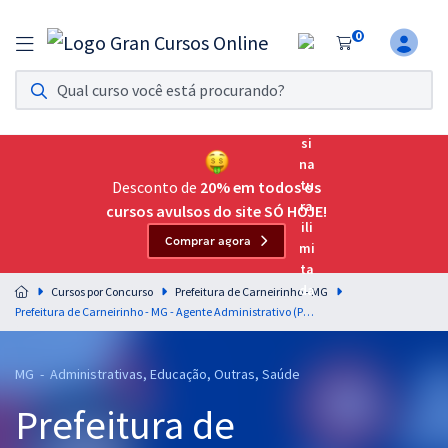
0
Assinatura Ilimitada 11
Acesso a todos os cursos. Teste grátis por 7 dias!
Assinatura OAB Até Passar
Acesso ilimitado a toda preparação para o Exame da
Desconto de
20% em todos os
Ordem, até você passar!
cursos avulsos do site SÓ HOJE!
Comprar agora
Residências Multiprofissionais
Preparação completa e intensiva para as principais
Cursos por Concurso
Prefeitura de Carneirinho - MG
residências em saúde do Brasil
Prefeitura de Carneirinho - MG - Agente Administrativo (Pós-Edital)
Concursos
MG - Administrativas, Educação, Outras, Saúde
Assinatura Ilimitada
Prefeitura de
Cursos 20% OFF