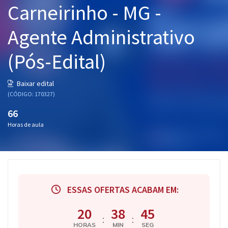
Carneirinho - MG -
Pós
Agente Administrativo
Graduação
(Pós-Edital)
OAB
Mentorias
Baixar edital
(CÓDIGO: 170327)
Questões grátis
66
Horas de aula
Conteúdo gratuito
Blog
Aprovados
ESSAS OFERTAS ACABAM EM:
Atendimento
20
38
44
:
:
HORAS
MIN
SEG