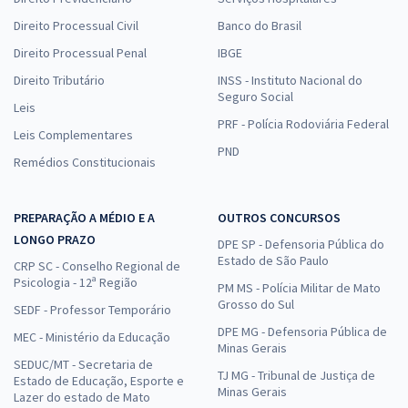
Direito Processual Civil
Banco do Brasil
Direito Processual Penal
IBGE
Direito Tributário
INSS - Instituto Nacional do
Seguro Social
Leis
PRF - Polícia Rodoviária Federal
Leis Complementares
PND
Remédios Constitucionais
PREPARAÇÃO A MÉDIO E A
OUTROS CONCURSOS
LONGO PRAZO
DPE SP - Defensoria Pública do
Estado de São Paulo
CRP SC - Conselho Regional de
Psicologia - 12ª Região
PM MS - Polícia Militar de Mato
Grosso do Sul
SEDF - Professor Temporário
DPE MG - Defensoria Pública de
MEC - Ministério da Educação
Minas Gerais
SEDUC/MT - Secretaria de
TJ MG - Tribunal de Justiça de
Estado de Educação, Esporte e
Minas Gerais
Lazer do estado de Mato