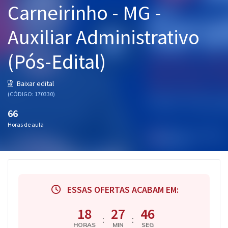
Carneirinho - MG -
Pós
Auxiliar Administrativo
Graduação
(Pós-Edital)
OAB
Mentorias
Baixar edital
(CÓDIGO: 170330)
Questões grátis
66
Horas de aula
Conteúdo gratuito
Blog
Aprovados
ESSAS OFERTAS ACABAM EM:
Atendimento
18
27
45
:
:
HORAS
MIN
SEG