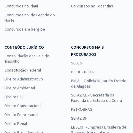
Concursos no Piauí
Concursos no Tocantins
Concursos no Rio Grande do
Norte
Concursos em Sergipe
CONTEÚDO JURÍDICO
CONCURSOS MAIS
PROCURADOS
Consolidação das Leis do
Trabalho
SEDES
Constituição Federal
PC DF - DELTA
Direito Administrativo
PM AL - Polícia Militar do Estado
de Alagoas
Direito Ambiental
SEFAZ CE - Secretaria da
Direito Civil
Fazenda do Estado do Ceará
Direito Constitucional
PETROBRAS
Direito Empresarial
SEFAZ DF
Direito Penal
EBSERH - Empresa Brasileira de
Direito Previdenciário
Serviços Hospitalares