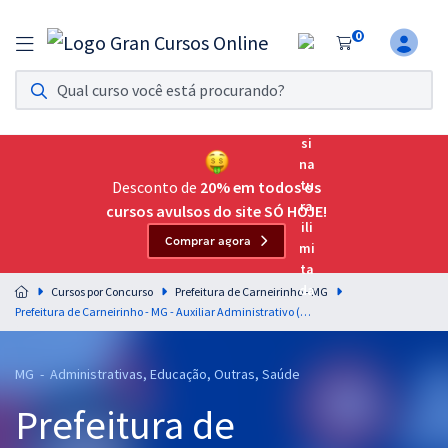
0
Assinatura Ilimitada 11
Acesso a todos os cursos. Teste grátis por 7 dias!
Assinatura OAB Até Passar
Acesso ilimitado a toda preparação para o Exame da
Desconto de
20% em todos os
Ordem, até você passar!
cursos avulsos do site SÓ HOJE!
Comprar agora
Residências Multiprofissionais
Preparação completa e intensiva para as principais
Cursos por Concurso
Prefeitura de Carneirinho - MG
residências em saúde do Brasil
Prefeitura de Carneirinho - MG - Auxiliar Administrativo (Pós-Edital)
Concursos
MG - Administrativas, Educação, Outras, Saúde
Assinatura Ilimitada
Prefeitura de
Cursos 20% OFF