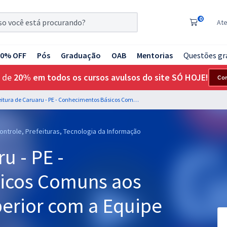
0
At
20% OFF
Pós
Graduação
OAB
Mentorias
Questões gr
 de
20% em todos os cursos avulsos do site SÓ HOJE!
Co
Prefeitura de Caruaru - PE - Conhecimentos Básicos Comuns aos Cargos de Nível Superior com a Equipe Gran
Controle, Prefeituras, Tecnologia da Informação
u - PE -
icos Comuns aos
perior com a Equipe