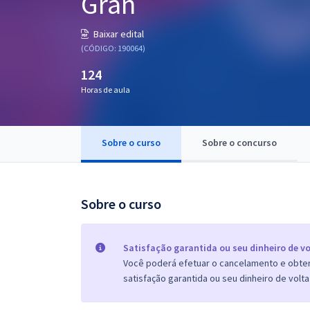
Gran
Pós
Baixar edital
Graduação
(CÓDIGO: 190064)
124
OAB
Horas de aula
Mentorias
Sobre o curso
Sobre o concurso
Questões grátis
Conteúdo gratuito
Blog
Sobre o curso
Aprovados
Satisfação garantida ou seu dinheiro de vo
Você poderá efetuar o cancelamento e obter 
Atendimento
satisfação garantida ou seu dinheiro de volta