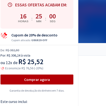
ESSAS OFERTAS ACABAM EM:
16
24
59
:
:
HORAS
MIN
SEG
Cupom de 20% de desconto
Cupom ativado:
GRAN20-OFF
De:
R$ 382,80
Por:
R$ 306,24
à vista
R$ 25,52
ou
12x de
Economize R$ 76,56 (-20%)
Comprar agora
Garantia de devolução do dinheiro em 7 dias.
Este curso inclui: