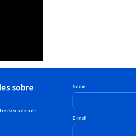
des sobre
Nome
ro da sua área de
E-mail