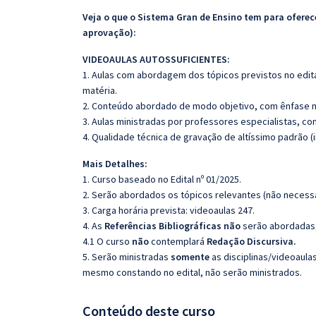
Veja o que o Sistema Gran de Ensino tem para ofer
aprovação):
VIDEOAULAS AUTOSSUFICIENTES:
1. Aulas com abordagem dos tópicos previstos no edita
matéria.
2. Conteúdo abordado de modo objetivo, com ênfase n
3. Aulas ministradas por professores especialistas, co
4. Qualidade técnica de gravação de altíssimo padrão 
Mais Detalhes:
1. Curso baseado no Edital nº 01/2025.
2. Serão abordados os tópicos relevantes (não necessa
3. Carga horária prevista: videoaulas 247.
4. As
Referências
Bibliográficas
não
serão abordadas, 
4.1 O curso
não
contemplará
Redação Discursiva.
5. Serão ministradas
somente
as disciplinas/videoaula
mesmo constando no edital, não serão ministrados.
Conteúdo deste curso