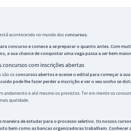
ue está acontecendo no mundo dos
concursos.
ara concurso e comece a se preparar o quanto antes. Com muita
os, a sua chance de conquistar uma vaga passa a ser bem maior
os concursos com inscrições abertas
s são os
concursos abertos e acesse o edital para começar a sua
ido pode lhe fazer perder a inscrição e ver o seu sonho se dis
 em andamento e até mesmo os previstos. Ter em mente os concurso
ais qualidade.
 maneira de estudar para o processo seletivo. Os nossos curso
uito bem como as bancas organizadoras trabalham. Conhecer a