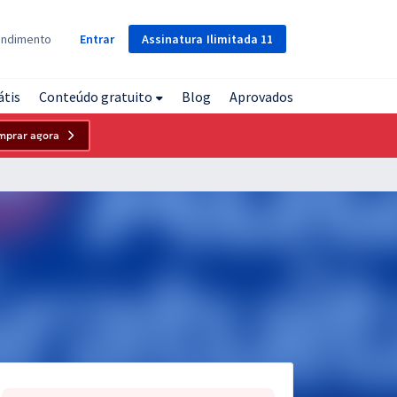
Assinatura
Ilimitada
11
endimento
Entrar
átis
Conteúdo gratuito
Blog
Aprovados
mprar agora