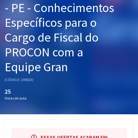
- PE - Conhecimentos
Pós
Específicos para o
Graduação
Cargo de Fiscal do
OAB
PROCON com a
Mentorias
Equipe Gran
Questões grátis
Conteúdo gratuito
(CÓDIGO: 190023)
Blog
25
Horas de aula
Aprovados
Atendimento
ESSAS OFERTAS ACABAM EM: