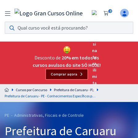
0
Assinatura Ilimitada 11
Acesso a todos os cursos. Teste grátis por 7 dias!
Assinatura OAB Até Passar
Acesso ilimitado a toda preparação para o Exame da
Desconto de
20% em todos os
Ordem, até você passar!
cursos avulsos do site SÓ HOJE!
Comprar agora
Residências Multiprofissionais
Preparação completa e intensiva para as principais
Cursos por Concurso
Prefeitura de Caruaru - PE
residências em saúde do Brasil
Prefeitura de Caruaru - PE - Conhecimentos Específicos para o Cargo de Fiscal do PROCON com a Equipe Gran
Concursos
PE - Administrativas, Fiscais e de Controle
Assinatura Ilimitada
Prefeitura de Caruaru
Cursos 20% OFF