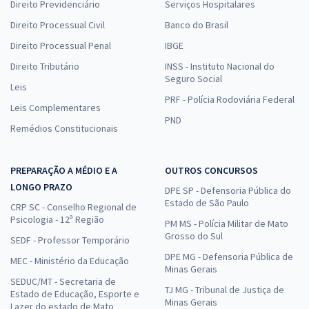
Direito Previdenciário
Serviços Hospitalares
Direito Processual Civil
Banco do Brasil
Direito Processual Penal
IBGE
Direito Tributário
INSS - Instituto Nacional do
Seguro Social
Leis
PRF - Polícia Rodoviária Federal
Leis Complementares
PND
Remédios Constitucionais
PREPARAÇÃO A MÉDIO E A
OUTROS CONCURSOS
LONGO PRAZO
DPE SP - Defensoria Pública do
Estado de São Paulo
CRP SC - Conselho Regional de
Psicologia - 12ª Região
PM MS - Polícia Militar de Mato
Grosso do Sul
SEDF - Professor Temporário
DPE MG - Defensoria Pública de
MEC - Ministério da Educação
Minas Gerais
SEDUC/MT - Secretaria de
TJ MG - Tribunal de Justiça de
Estado de Educação, Esporte e
Minas Gerais
Lazer do estado de Mato