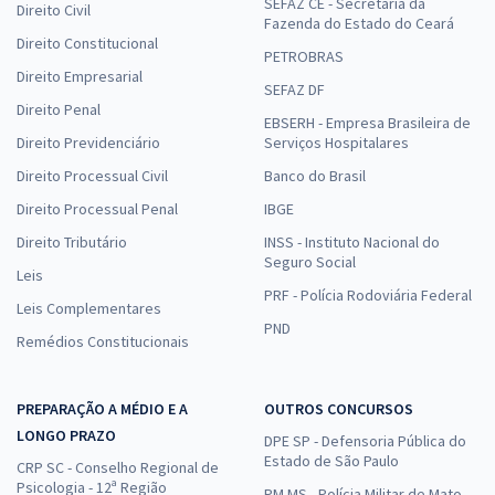
SEFAZ CE - Secretaria da
Direito Civil
Fazenda do Estado do Ceará
Direito Constitucional
PETROBRAS
Direito Empresarial
SEFAZ DF
Direito Penal
EBSERH - Empresa Brasileira de
Direito Previdenciário
Serviços Hospitalares
Direito Processual Civil
Banco do Brasil
Direito Processual Penal
IBGE
Direito Tributário
INSS - Instituto Nacional do
Seguro Social
Leis
PRF - Polícia Rodoviária Federal
Leis Complementares
PND
Remédios Constitucionais
PREPARAÇÃO A MÉDIO E A
OUTROS CONCURSOS
LONGO PRAZO
DPE SP - Defensoria Pública do
Estado de São Paulo
CRP SC - Conselho Regional de
Psicologia - 12ª Região
PM MS - Polícia Militar de Mato