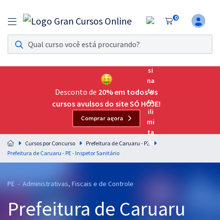
0
Assinatura Ilimitada 11
Acesso a todos os cursos. Teste grátis por 7 dias!
Assinatura OAB Até Passar
Acesso ilimitado a toda preparação para o Exame da
Desconto de
20% em todos os
Ordem, até você passar!
cursos avulsos do site SÓ HOJE!
Comprar agora
Residências Multiprofissionais
Preparação completa e intensiva para as principais
Cursos por Concurso
Prefeitura de Caruaru - PE
residências em saúde do Brasil
Prefeitura de Caruaru - PE - Inspetor Sanitário
Concursos
PE - Administrativas, Fiscais e de Controle
Assinatura Ilimitada
Prefeitura de Caruaru
Cursos 20% OFF