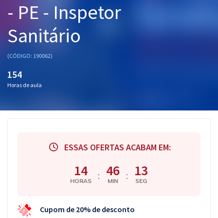
- PE - Inspetor
Pós
Sanitário
Graduação
OAB
(CÓDIGO: 190062)
154
Mentorias
Horas de aula
Questões grátis
Conteúdo gratuito
Blog
ESSAS OFERTAS ACABAM EM:
Aprovados
14
46
13
:
:
HORAS
MIN
SEG
Atendimento
Cupom de 20% de desconto