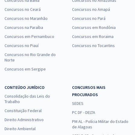
Concursos na Bahia
Concursos no Amazonas
Concursos no Ceará
Concursos no Amapá
Concursos no Maranhão
Concursos no Pará
Concursos na Paraíba
Concursos em Rondônia
Concursos em Pernambuco
Concursos em Roraima
Concursos no Piauí
Concursos no Tocantins
Concursos no Rio Grande do
Norte
Concursos em Sergipe
CONTEÚDO JURÍDICO
CONCURSOS MAIS
PROCURADOS
Consolidação das Leis do
Trabalho
SEDES
Constituição Federal
PC DF - DELTA
Direito Administrativo
PM AL - Polícia Militar do Estado
de Alagoas
Direito Ambiental