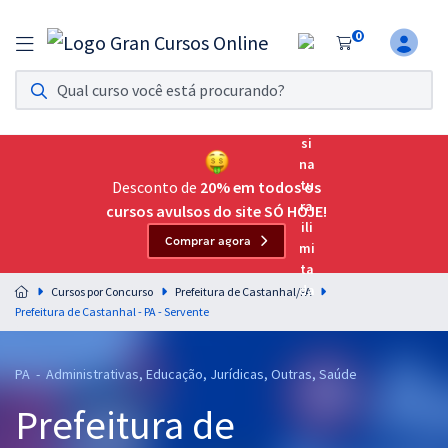
0
Assinatura Ilimitada 11
Acesso a todos os cursos. Teste grátis por 7 dias!
Assinatura OAB Até Passar
Acesso ilimitado a toda preparação para o Exame da
Desconto de
20% em todos os
Ordem, até você passar!
cursos avulsos do site SÓ HOJE!
Comprar agora
Residências Multiprofissionais
Preparação completa e intensiva para as principais
Cursos por Concurso
Prefeitura de Castanhal/PA
residências em saúde do Brasil
Prefeitura de Castanhal - PA - Servente
Concursos
PA - Administrativas, Educação, Jurídicas, Outras, Saúde
Assinatura Ilimitada
Prefeitura de
Cursos 20% OFF