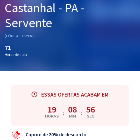
Castanhal - PA -
Pós
Servente
Graduação
OAB
(CÓDIGO: 172997)
71
Mentorias
Horas de aula
Questões grátis
Conteúdo gratuito
Blog
ESSAS OFERTAS ACABAM EM:
Aprovados
19
08
56
:
:
HORAS
MIN
SEG
Atendimento
Cupom de 20% de desconto