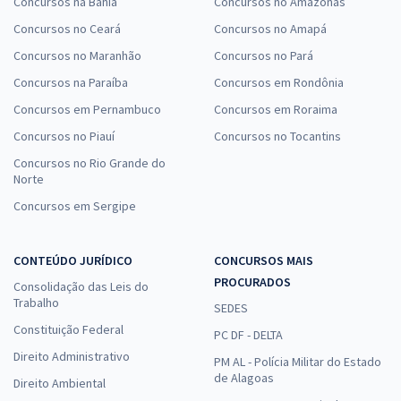
Concursos na Bahia
Concursos no Amazonas
Concursos no Ceará
Concursos no Amapá
Concursos no Maranhão
Concursos no Pará
Concursos na Paraíba
Concursos em Rondônia
Concursos em Pernambuco
Concursos em Roraima
Concursos no Piauí
Concursos no Tocantins
Concursos no Rio Grande do
Norte
Concursos em Sergipe
CONTEÚDO JURÍDICO
CONCURSOS MAIS
PROCURADOS
Consolidação das Leis do
Trabalho
SEDES
Constituição Federal
PC DF - DELTA
Direito Administrativo
PM AL - Polícia Militar do Estado
de Alagoas
Direito Ambiental