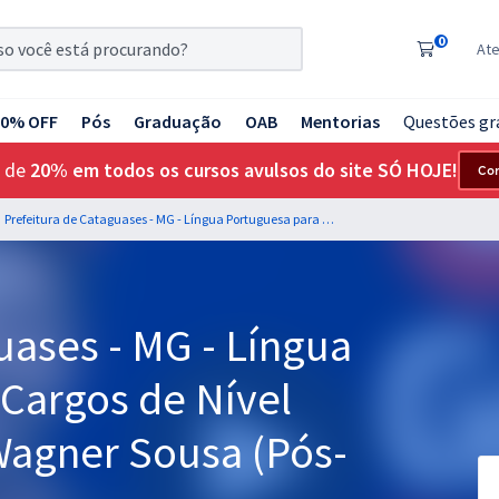
0
At
20% OFF
Pós
Graduação
OAB
Mentorias
Questões gr
 de
20% em todos os cursos avulsos do site SÓ HOJE!
Co
Prefeitura de Cataguases - MG - Língua Portuguesa para os Cargos de Nível Médio com o Prof. Wagner Sousa (Pós-Edital)
uases - MG - Língua
 Cargos de Nível
Wagner Sousa (Pós-