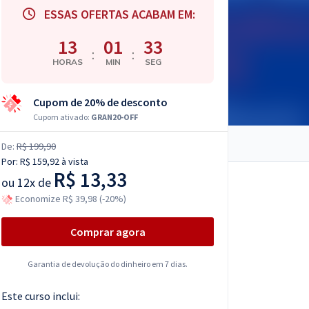
ESSAS OFERTAS ACABAM EM:
13
01
32
:
:
HORAS
MIN
SEG
Cupom de 20% de desconto
Cupom ativado:
GRAN20-OFF
De:
R$ 199,90
Por:
R$ 159,92
à vista
R$ 13,33
ou
12x de
Economize R$ 39,98 (-20%)
Comprar agora
Garantia de devolução do dinheiro em 7 dias.
Este curso inclui: