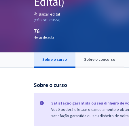
Edital)
Pós
Baixar edital
Graduação
(CÓDIGO: 201557)
76
OAB
Horas de aula
Mentorias
Sobre o curso
Sobre o concurso
Questões grátis
Conteúdo gratuito
Blog
Sobre o curso
Aprovados
Satisfação garantida ou seu dinheiro de vo
Você poderá efetuar o cancelamento e obter 
Atendimento
satisfação garantida ou seu dinheiro de volta