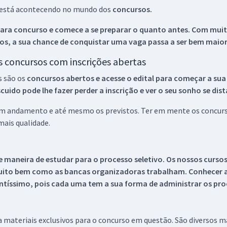
ue está acontecendo no mundo dos
concursos.
ara concurso e comece a se preparar o quanto antes. Com muita
os, a sua chance de conquistar uma vaga passa a ser bem maior
os concursos com inscrições abertas
s são os
concursos abertos e acesse o edital para começar a sua
ido pode lhe fazer perder a inscrição e ver o seu sonho se dis
 em andamento e até mesmo os previstos. Ter em mente os concurso
ais qualidade.
 maneira de estudar para o processo seletivo. Os nossos curso
uito bem como as bancas organizadoras trabalham. Conhecer a
tíssimo, pois cada uma tem a sua forma de administrar os proc
 a materiais exclusivos para o concurso em questão. São diversos 