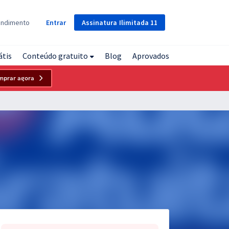
Assinatura
Ilimitada
11
endimento
Entrar
átis
Conteúdo gratuito
Blog
Aprovados
mprar agora