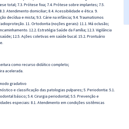
ese total; 7.3. Prótese fixa; 7.4. Prótese sobre implantes; 7.5.
3. Atendimento domiciliar; 8.4. Acessibilidade e ética. 9.
ção decídua e mista; 9.3. Cárie na infância; 9.4. Traumatismos
 Radioproteção. 11. Ortodontia (noções gerais): 11.1. Má oclusão;
encaminhamento. 12.2. Estratégia Saúde da Família; 12.3. Vigilância
aúde; 12.5. Ações coletivas em saúde bucal. 15.2. Prontuário
e.
leitura como recurso didático completo;
ira acelerada.
 modo gradativo
nóstico e classificação das patologias pulpares; 5. Periodontia: 5.1.
odontal básico; 5.4. Cirurgia periodontal; 5.5. Prevenção e
dades especiais: 8.1. Atendimento em condições sistêmicas