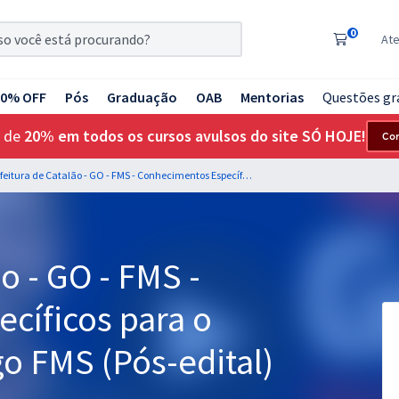
0
At
20% OFF
Pós
Graduação
OAB
Mentorias
Questões gr
 de
20% em todos os cursos avulsos do site SÓ HOJE!
Co
Prefeitura de Catalão - GO - FMS - Conhecimentos Específicos para o Cargo de Odontólogo FMS (Pós-edital)
o - GO - FMS -
cíficos para o
o FMS (Pós-edital)