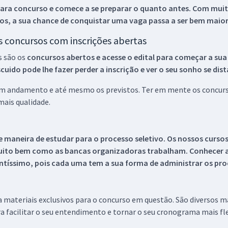
ara concurso e comece a se preparar o quanto antes. Com muita
os, a sua chance de conquistar uma vaga passa a ser bem maior
os concursos com inscrições abertas
s são os
concursos abertos e acesse o edital para começar a sua
ido pode lhe fazer perder a inscrição e ver o seu sonho se dis
 em andamento e até mesmo os previstos. Ter em mente os concurso
ais qualidade.
 maneira de estudar para o processo seletivo. Os nossos curso
uito bem como as bancas organizadoras trabalham. Conhecer a
tíssimo, pois cada uma tem a sua forma de administrar os proc
 a materiais exclusivos para o concurso em questão. São diversos 
a facilitar o seu entendimento e tornar o seu cronograma mais fle