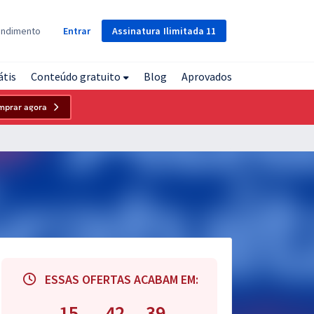
Assinatura
Ilimitada
11
endimento
Entrar
átis
Conteúdo gratuito
Blog
Aprovados
mprar agora
ESSAS OFERTAS ACABAM EM:
15
42
38