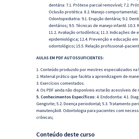
dentária: 7.1. Prótese parcial removível; 7.2. Prót
Oclusão protética. 8.2. Manejo comportamental; 8.
Odontopediatria: 9.1. Erupção dentária; 9.2. Denti
dentários; 9.5. Técnicas de manejo infantil. 10.3.
11.2. Avaliação ortodôntica; 11.3. Indicações de 
epidemiológica; 12.4. Prevenção e educação em s
odontológico; 15.5. Relação profissional–pacient
AULAS EM PDF AUTOSSUFICIENTES:
1. Conteúdo produzido por mestres especializados na 
2. Material prático que facilita a aprendizagem de mane
3. Exercícios comentados.
4. Os PDF ainda não disponíveis estarão acessíveis de
5. Conhecimentos Específicos:
4. Endodontia: 4.1. Diag
Gengivite; 5.2. Doença periodontal; 5.3. Tratamento peri
manutenção8. Odontologia para pacientes com necessi
crônicas;
Conteúdo deste curso