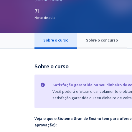
Pós
71
Graduação
Horas de aula
OAB
Sobre o curso
Sobre o concurso
Mentorias
Questões grátis
Sobre o curso
Conteúdo gratuito
Blog
Satisfação garantida ou seu dinheiro de vo
Você poderá efetuar o cancelamento e obter 
Aprovados
satisfação garantida ou seu dinheiro de volta
Atendimento
Veja o que o Sistema Gran de Ensino tem para ofer
aprovação):