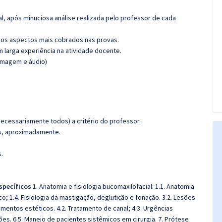
l, após minuciosa análise realizada pelo professor de cada
os aspectos mais cobrados nas provas.
m larga experiência na atividade docente.
(imagem e áudio)
ecessariamente todos) a critério do professor.
las, aproximadamente.
.
specíficos
1. Anatomia e fisiologia bucomaxilofacial: 1.1. Anatomia
o; 1.4. Fisiologia da mastigação, deglutição e fonação. 3.2. Lesões
imentos estéticos. 4.2. Tratamento de canal; 4.3. Urgências
es. 6.5. Manejo de pacientes sistêmicos em cirurgia. 7. Prótese