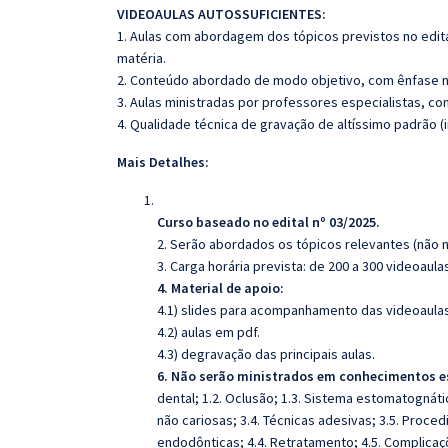
VIDEOAULAS AUTOSSUFICIENTES:
1. Aulas com abordagem dos tópicos previstos no edita
matéria.
2. Conteúdo abordado de modo objetivo, com ênfase n
3. Aulas ministradas por professores especialistas, co
4. Qualidade técnica de gravação de altíssimo padrão 
Mais Detalhes:
Curso baseado no edital nº 03/2025.
2. Serão abordados os tópicos relevantes (não n
3. Carga horária prevista: de 200 a 300 videoau
4. Material de apoio:
4.1) slides para acompanhamento das videoaulas
4.2) aulas em pdf.
4.3) degravação das principais aulas.
6. Não serão ministrados em conhecimentos e
dental; 1.2. Oclusão; 1.3. Sistema estomatognátic
não cariosas; 3.4. Técnicas adesivas; 3.5. Proced
endodônticas; 4.4. Retratamento; 4.5. Complicaçõ