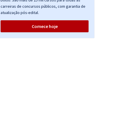
bolso. São mais de 25 mil cursos para todas as
carreiras de concursos públicos, com garantia de
atualização pós-edital.
Comece hoje