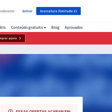
Assinatura
Ilimitada
11
endimento
Entrar
átis
Conteúdo gratuito
Blog
Aprovados
mprar agora
ESSAS OFERTAS ACABAM EM: