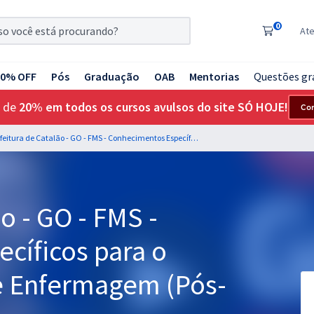
0
At
20% OFF
Pós
Graduação
OAB
Mentorias
Questões gr
 de
20% em todos os cursos avulsos do site SÓ HOJE!
Co
Prefeitura de Catalão - GO - FMS - Conhecimentos Específicos para o Cargo de Técnico de Enfermagem (Pós-Edital)
o - GO - FMS -
cíficos para o
e Enfermagem (Pós-