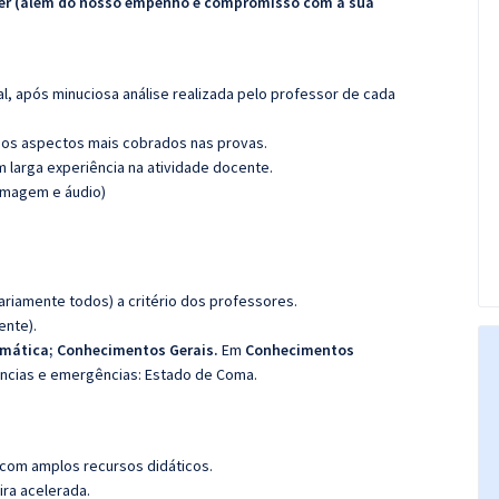
ecer (além do nosso empenho e compromisso com a sua
l, após minuciosa análise realizada pelo professor de cada
os aspectos mais cobrados nas provas.
m larga experiência na atividade docente.
(imagem e áudio)
riamente todos) a critério dos professores.
ente).
emática; Conhecimentos
Gerais.
Em
Conhecimentos
ncias e emergências:
Estado de Coma.
 com amplos recursos didáticos.
ira acelerada.