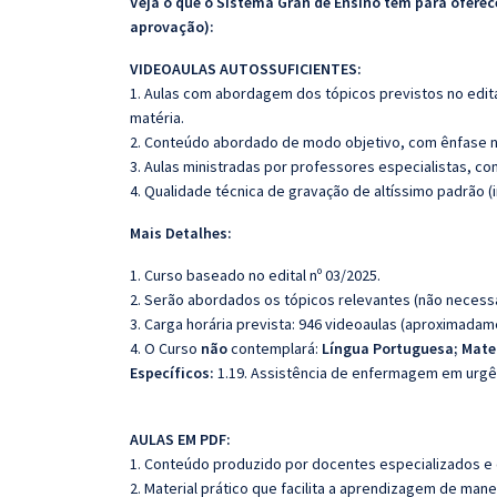
Veja o que o Sistema Gran de Ensino tem para ofer
aprovação):
VIDEOAULAS AUTOSSUFICIENTES:
1. Aulas com abordagem dos tópicos previstos no edita
matéria.
2. Conteúdo abordado de modo objetivo, com ênfase n
3. Aulas ministradas por professores especialistas, co
4. Qualidade técnica de gravação de altíssimo padrão 
Mais Detalhes:
1. Curso baseado no edital nº 03/2025.
2. Serão abordados os tópicos relevantes (não necessa
3. Carga horária prevista: 946 videoaulas (aproximadam
4. O Curso
não
contemplará:
Língua Portuguesa; Mat
Específicos:
1.19. Assistência de enfermagem em urgê
AULAS EM PDF:
1. Conteúdo produzido por docentes especializados e
2. Material prático que facilita a aprendizagem de mane