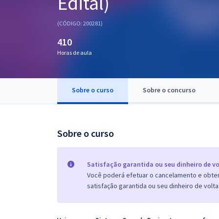
Edital)
Pós
(CÓDIGO: 200281)
Graduação
410
Horas de aula
OAB
Mentorias
Sobre o curso
Sobre o concurso
Questões grátis
Conteúdo gratuito
Sobre o curso
Blog
Aprovados
Satisfação garantida ou seu dinheiro de vo
Você poderá efetuar o cancelamento e obter 
satisfação garantida ou seu dinheiro de volta
Atendimento