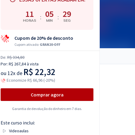
11
05
28
:
:
HORAS
MIN
SEG
Cupom de 20% de desconto
Cupom ativado:
GRAN20-OFF
De:
R$ 334,80
Por:
R$ 267,84
à vista
R$ 22,32
ou
12x de
Economize R$ 66,96 (-20%)
Comprar agora
Garantia de devolução do dinheiro em 7 dias.
Este curso inclui:
Videoaulas