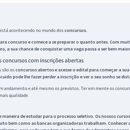
ue está acontecendo no mundo dos
concursos.
ara concurso e comece a se preparar o quanto antes. Com muita
os, a sua chance de conquistar uma vaga passa a ser bem maior
os concursos com inscrições abertas
s são os
concursos abertos e acesse o edital para começar a sua
ido pode lhe fazer perder a inscrição e ver o seu sonho se dis
 em andamento e até mesmo os previstos. Ter em mente os concurso
ais qualidade.
 maneira de estudar para o processo seletivo. Os nossos curso
uito bem como as bancas organizadoras trabalham. Conhecer a