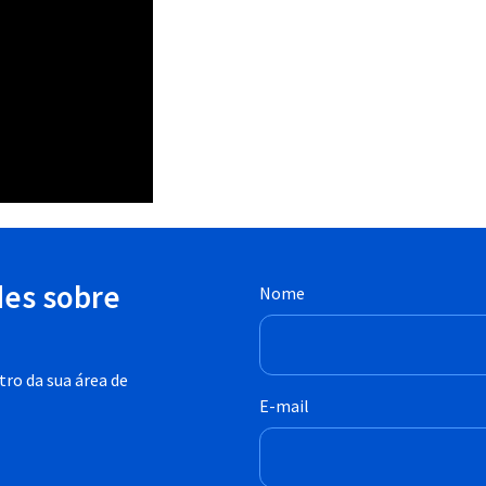
des sobre
Nome
ro da sua área de
E-mail