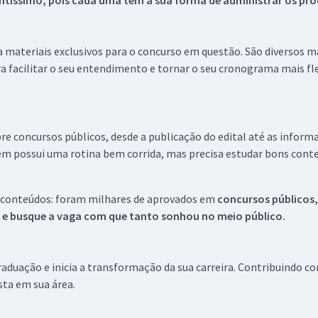
tíssimo, pois cada uma tem a sua forma de administrar os proc
 a materiais exclusivos para o concurso em questão. São diversos 
a facilitar o seu entendimento e tornar o seu cronograma mais fle
re concursos públicos, desde a publicação do edital até as inform
em possui uma rotina bem corrida, mas precisa estudar bons conte
 conteúdos: foram milhares de aprovados em
concursos públicos,
s e busque a vaga com que tanto sonhou no meio público.
aduação e inicia a transformação da sua carreira. Contribuindo c
ista em sua área.