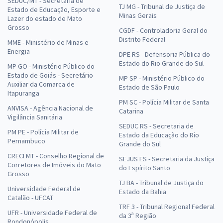
SEDUC/MT - Secretaria de
TJ MG - Tribunal de Justiça de
Estado de Educação, Esporte e
Minas Gerais
Lazer do estado de Mato
Grosso
CGDF - Controladoria Geral do
Distrito Federal
MME - Ministério de Minas e
Energia
DPE RS - Defensoria Pública do
Estado do Rio Grande do Sul
MP GO - Ministério Público do
Estado de Goiás - Secretário
MP SP - Ministério Público do
Auxiliar da Comarca de
Estado de São Paulo
Itapuranga
PM SC - Polícia Militar de Santa
ANVISA - Agência Nacional de
Catarina
Vigilância Sanitária
SEDUC RS - Secretaria de
PM PE - Polícia Militar de
Estado da Educação do Rio
Pernambuco
Grande do Sul
CRECI MT - Conselho Regional de
SEJUS ES - Secretaria da Justiça
Corretores de Imóveis do Mato
do Espírito Santo
Grosso
TJ BA - Tribunal de Justiça do
Universidade Federal de
Estado da Bahia
Catalão - UFCAT
TRF 3 - Tribunal Regional Federal
UFR - Universidade Federal de
da 3ª Região
Rondonópolis