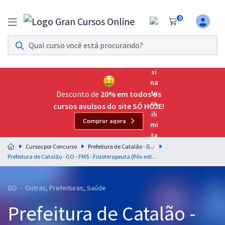
0
Assinatura Ilimitada 11
Acesso a todos os cursos. Teste grátis por 7 dias!
Assinatura OAB Até Passar
Acesso ilimitado a toda preparação para o Exame da
Desconto de
20% em todos os
Ordem, até você passar!
cursos avulsos do site SÓ HOJE!
Comprar agora
Residências Multiprofissionais
Preparação completa e intensiva para as principais
Cursos por Concurso
Prefeitura de Catalão - GO
residências em saúde do Brasil
Prefeitura de Catalão - GO - FMS - Fisioterapeuta (Pós-edital)
Concursos
GO - Outras, Prefeituras, Saúde
Assinatura Ilimitada
Prefeitura de Catalão -
Cursos 20% OFF