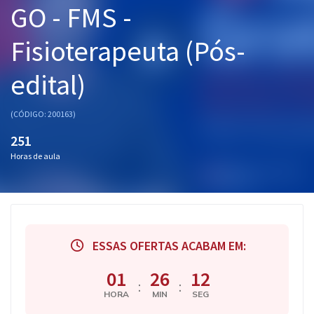
GO - FMS -
Pós
Fisioterapeuta (Pós-
Graduação
edital)
OAB
Mentorias
(CÓDIGO: 200163)
251
Questões grátis
Horas de aula
Conteúdo gratuito
Blog
Aprovados
ESSAS OFERTAS ACABAM EM:
Atendimento
01
26
11
:
:
HORA
MIN
SEG