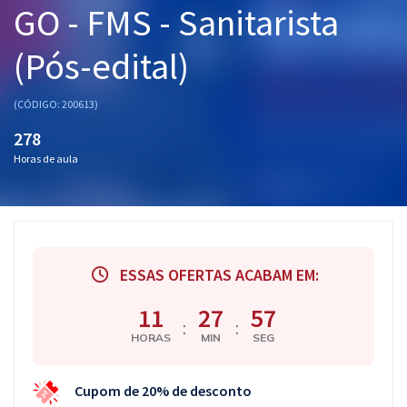
GO - FMS - Sanitarista
Pós
(Pós-edital)
Graduação
OAB
(CÓDIGO: 200613)
278
Mentorias
Horas de aula
Questões grátis
Conteúdo gratuito
Blog
ESSAS OFERTAS ACABAM EM:
Aprovados
11
27
56
:
:
HORAS
MIN
SEG
Atendimento
Cupom de 20% de desconto