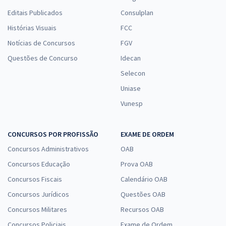
Editais Publicados
Consulplan
Histórias Visuais
FCC
Notícias de Concursos
FGV
Questões de Concurso
Idecan
Selecon
Uniase
Vunesp
CONCURSOS POR PROFISSÃO
EXAME DE ORDEM
Concursos Administrativos
OAB
Concursos Educação
Prova OAB
Concursos Fiscais
Calendário OAB
Concursos Jurídicos
Questões OAB
Concursos Militares
Recursos OAB
Concursos Policiais
Exame de Ordem