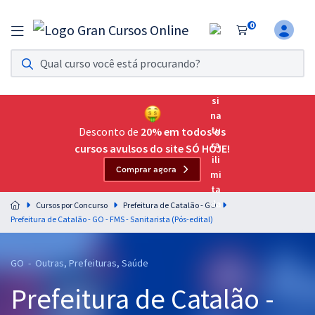
0
Assinatura Ilimitada 11
Acesso a todos os cursos. Teste grátis por 7 dias!
Assinatura OAB Até Passar
Acesso ilimitado a toda preparação para o Exame da
Desconto de
20% em todos os
Ordem, até você passar!
cursos avulsos do site SÓ HOJE!
Comprar agora
Residências Multiprofissionais
Preparação completa e intensiva para as principais
Cursos por Concurso
Prefeitura de Catalão - GO
residências em saúde do Brasil
Prefeitura de Catalão - GO - FMS - Sanitarista (Pós-edital)
Concursos
GO - Outras, Prefeituras, Saúde
Assinatura Ilimitada
Prefeitura de Catalão -
Cursos 20% OFF