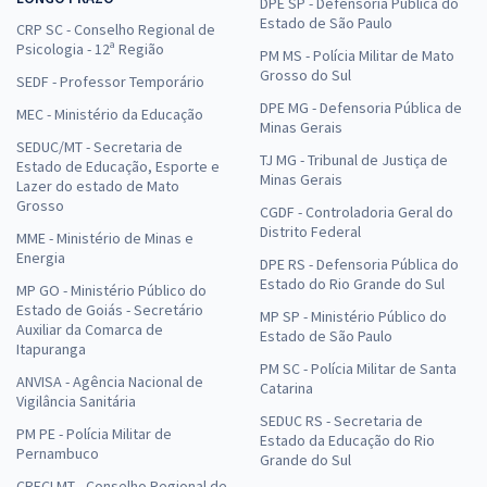
DPE SP - Defensoria Pública do
Estado de São Paulo
CRP SC - Conselho Regional de
Psicologia - 12ª Região
PM MS - Polícia Militar de Mato
Grosso do Sul
SEDF - Professor Temporário
DPE MG - Defensoria Pública de
MEC - Ministério da Educação
Minas Gerais
SEDUC/MT - Secretaria de
TJ MG - Tribunal de Justiça de
Estado de Educação, Esporte e
Minas Gerais
Lazer do estado de Mato
Grosso
CGDF - Controladoria Geral do
Distrito Federal
MME - Ministério de Minas e
Energia
DPE RS - Defensoria Pública do
Estado do Rio Grande do Sul
MP GO - Ministério Público do
Estado de Goiás - Secretário
MP SP - Ministério Público do
Auxiliar da Comarca de
Estado de São Paulo
Itapuranga
PM SC - Polícia Militar de Santa
ANVISA - Agência Nacional de
Catarina
Vigilância Sanitária
SEDUC RS - Secretaria de
PM PE - Polícia Militar de
Estado da Educação do Rio
Pernambuco
Grande do Sul
CRECI MT - Conselho Regional de