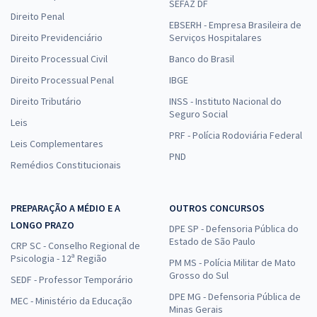
SEFAZ DF
Direito Penal
EBSERH - Empresa Brasileira de
Direito Previdenciário
Serviços Hospitalares
Direito Processual Civil
Banco do Brasil
Direito Processual Penal
IBGE
Direito Tributário
INSS - Instituto Nacional do
Seguro Social
Leis
PRF - Polícia Rodoviária Federal
Leis Complementares
PND
Remédios Constitucionais
PREPARAÇÃO A MÉDIO E A
OUTROS CONCURSOS
LONGO PRAZO
DPE SP - Defensoria Pública do
Estado de São Paulo
CRP SC - Conselho Regional de
Psicologia - 12ª Região
PM MS - Polícia Militar de Mato
Grosso do Sul
SEDF - Professor Temporário
DPE MG - Defensoria Pública de
MEC - Ministério da Educação
Minas Gerais