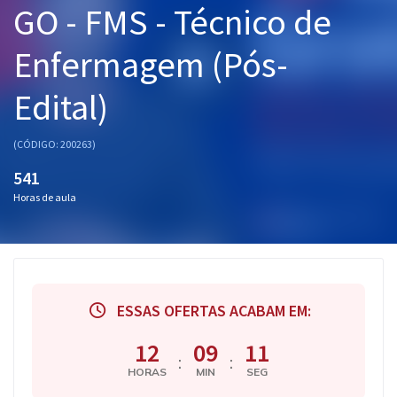
GO - FMS - Técnico de
Pós
Enfermagem (Pós-
Graduação
Edital)
OAB
Mentorias
(CÓDIGO: 200263)
541
Questões grátis
Horas de aula
Conteúdo gratuito
Blog
Aprovados
ESSAS OFERTAS ACABAM EM:
Atendimento
12
09
11
:
:
HORAS
MIN
SEG