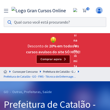
0
Assinatura Ilimitada 11
Acesso a todos os cursos. Teste grátis por 7 dias!
Assinatura OAB Até Passar
Acesso ilimitado a toda preparação para o Exame da
Desconto de
20% em todos os
Ordem, até você passar!
cursos avulsos do site SÓ HOJE!
Comprar agora
Residências Multiprofissionais
Preparação completa e intensiva para as principais
Cursos por Concurso
Prefeitura de Catalão - GO
residências em saúde do Brasil
Prefeitura de Catalão - GO - FMS - Técnico de Enfermagem (Pós-Edital)
Concursos
GO - Outras, Prefeituras, Saúde
Assinatura Ilimitada
Prefeitura de Catalão -
Cursos 20% OFF