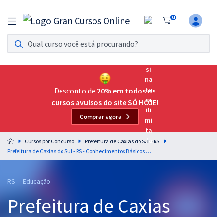
0
Assinatura Ilimitada 11
Acesso a todos os cursos. Teste grátis por 7 dias!
Assinatura OAB Até Passar
Acesso ilimitado a toda preparação para o Exame da
Desconto de
20% em todos os
Ordem, até você passar!
cursos avulsos do site SÓ HOJE!
Comprar agora
Residências Multiprofissionais
Preparação completa e intensiva para as principais
Cursos por Concurso
Prefeitura de Caxias do Sul - RS
residências em saúde do Brasil
Prefeitura de Caxias do Sul - RS - Conhecimentos Básicos Comuns ao Cargo de Secretário de Escola com a Equipe Gran
Concursos
RS - Educação
Assinatura Ilimitada
Prefeitura de Caxias
Cursos 20% OFF