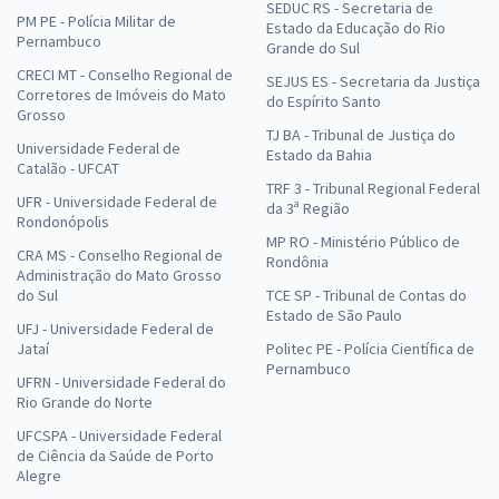
SEDUC RS - Secretaria de
PM PE - Polícia Militar de
Estado da Educação do Rio
Pernambuco
Grande do Sul
CRECI MT - Conselho Regional de
SEJUS ES - Secretaria da Justiça
Corretores de Imóveis do Mato
do Espírito Santo
Grosso
TJ BA - Tribunal de Justiça do
Universidade Federal de
Estado da Bahia
Catalão - UFCAT
TRF 3 - Tribunal Regional Federal
UFR - Universidade Federal de
da 3ª Região
Rondonópolis
MP RO - Ministério Público de
CRA MS - Conselho Regional de
Rondônia
Administração do Mato Grosso
do Sul
TCE SP - Tribunal de Contas do
Estado de São Paulo
UFJ - Universidade Federal de
Jataí
Politec PE - Polícia Científica de
Pernambuco
UFRN - Universidade Federal do
Rio Grande do Norte
UFCSPA - Universidade Federal
de Ciência da Saúde de Porto
Alegre