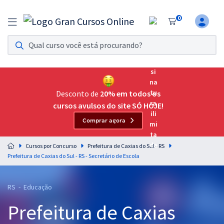
0
Assinatura Ilimitada 11
Acesso a todos os cursos. Teste grátis por 7 dias!
Assinatura OAB Até Passar
Acesso ilimitado a toda preparação para o Exame da
Desconto de
20% em todos os
Ordem, até você passar!
cursos avulsos do site SÓ HOJE!
Comprar agora
Residências Multiprofissionais
Preparação completa e intensiva para as principais
Cursos por Concurso
Prefeitura de Caxias do Sul - RS
residências em saúde do Brasil
Prefeitura de Caxias do Sul - RS - Secretário de Escola
Concursos
RS - Educação
Assinatura Ilimitada
Prefeitura de Caxias
Cursos 20% OFF