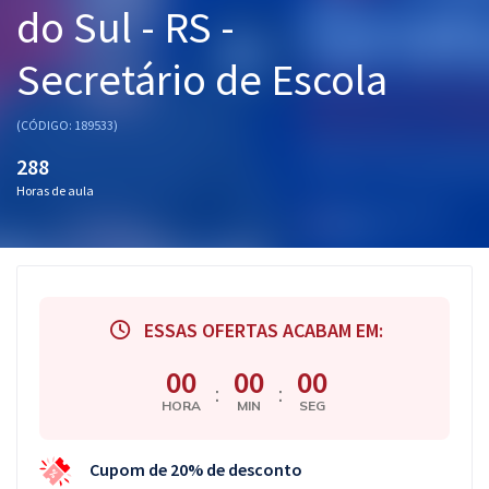
do Sul - RS -
Pós
Secretário de Escola
Graduação
OAB
(CÓDIGO: 189533)
288
Mentorias
Horas de aula
Questões grátis
Conteúdo gratuito
Blog
ESSAS OFERTAS ACABAM EM:
Aprovados
00
00
00
:
:
HORA
MIN
SEG
Atendimento
Cupom de 20% de desconto