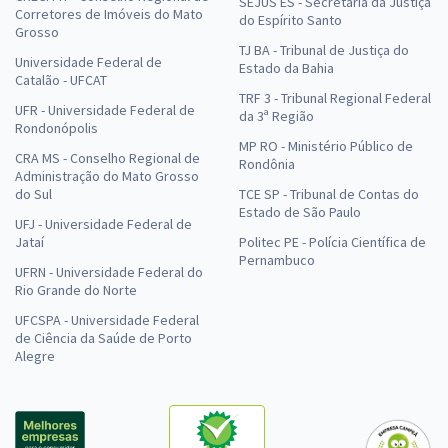
SEJUS ES - Secretaria da Justiça
Corretores de Imóveis do Mato
do Espírito Santo
Grosso
TJ BA - Tribunal de Justiça do
Universidade Federal de
Estado da Bahia
Catalão - UFCAT
TRF 3 - Tribunal Regional Federal
UFR - Universidade Federal de
da 3ª Região
Rondonópolis
MP RO - Ministério Público de
CRA MS - Conselho Regional de
Rondônia
Administração do Mato Grosso
do Sul
TCE SP - Tribunal de Contas do
Estado de São Paulo
UFJ - Universidade Federal de
Jataí
Politec PE - Polícia Científica de
Pernambuco
UFRN - Universidade Federal do
Rio Grande do Norte
UFCSPA - Universidade Federal
de Ciência da Saúde de Porto
Alegre