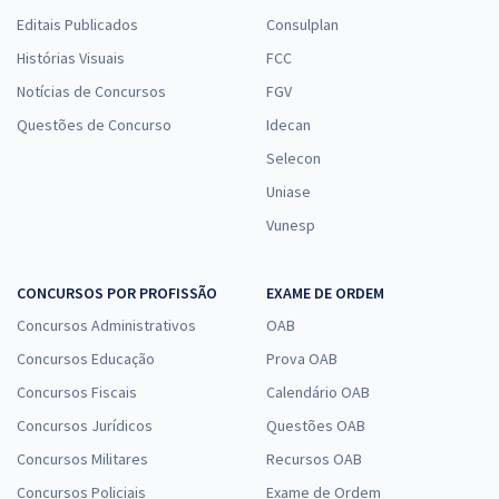
Editais Publicados
Consulplan
Histórias Visuais
FCC
Notícias de Concursos
FGV
Questões de Concurso
Idecan
Selecon
Uniase
Vunesp
CONCURSOS POR PROFISSÃO
EXAME DE ORDEM
Concursos Administrativos
OAB
Concursos Educação
Prova OAB
Concursos Fiscais
Calendário OAB
Concursos Jurídicos
Questões OAB
Concursos Militares
Recursos OAB
Concursos Policiais
Exame de Ordem