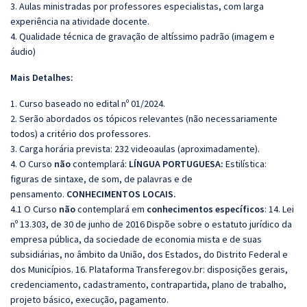
3. Aulas ministradas por professores especialistas, com larga
experiência na atividade docente.
4. Qualidade técnica de gravação de altíssimo padrão (imagem e
áudio)
Mais Detalhes:
1. Curso baseado no edital nº 01/2024.
2. Serão abordados os tópicos relevantes (não necessariamente
todos) a critério dos professores.
3. Carga horária prevista: 232 videoaulas (aproximadamente).
4. O Curso
não
contemplará:
LÍNGUA PORTUGUESA:
Estilística:
figuras de sintaxe, de som, de palavras e de
pensamento.
CONHECIMENTOS LOCAIS.
4.1 O Curso
não
contemplará em
conhecimentos específicos
: 14. Lei
nº 13.303, de 30 de junho de 2016 Dispõe sobre o estatuto jurídico da
empresa pública, da sociedade de economia mista e de suas
subsidiárias, no âmbito da União, dos Estados, do Distrito Federal e
dos Municípios. 16. Plataforma Transferegov.br: disposições gerais,
credenciamento, cadastramento, contrapartida, plano de trabalho,
projeto básico, execução, pagamento.