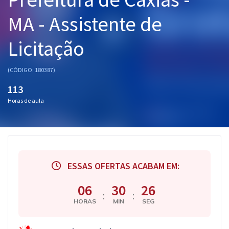
Pós
MA - Assistente de
Graduação
Licitação
OAB
(CÓDIGO: 180387)
Mentorias
113
Horas de aula
Questões grátis
Conteúdo gratuito
Blog
ESSAS OFERTAS ACABAM EM:
Aprovados
06
30
25
:
:
Atendimento
HORAS
MIN
SEG