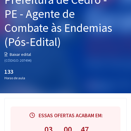
Pós
PE - Agente de
Graduação
Combate às Endemias
OAB
(Pós-Edital)
Mentorias
Baixar edital
(CÓDIGO: 207494)
Questões grátis
133
Conteúdo gratuito
Horas de aula
Blog
Aprovados
Atendimento
ESSAS OFERTAS ACABAM EM:
03
00
47