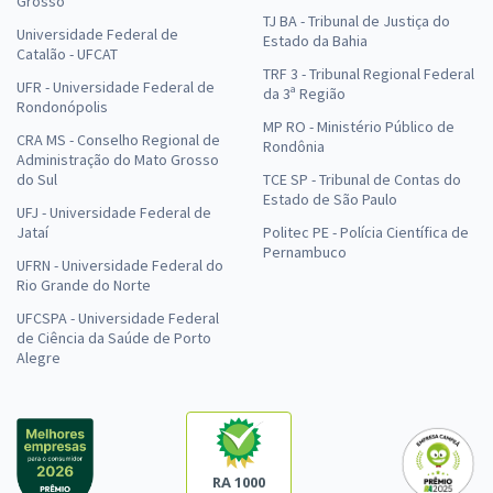
Grosso
TJ BA - Tribunal de Justiça do
Universidade Federal de
Estado da Bahia
Catalão - UFCAT
TRF 3 - Tribunal Regional Federal
UFR - Universidade Federal de
da 3ª Região
Rondonópolis
MP RO - Ministério Público de
CRA MS - Conselho Regional de
Rondônia
Administração do Mato Grosso
do Sul
TCE SP - Tribunal de Contas do
Estado de São Paulo
UFJ - Universidade Federal de
Jataí
Politec PE - Polícia Científica de
Pernambuco
UFRN - Universidade Federal do
Rio Grande do Norte
UFCSPA - Universidade Federal
de Ciência da Saúde de Porto
Alegre
RA 1000