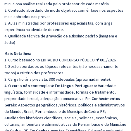
minuciosa análise realizada pelo professor de cada matéria.
2. Conteúdo abordado de modo objetivo, com ênfase nos aspectos
mais cobrados nas provas.
3. Aulas ministradas por professores especialistas, com larga
experiência na atividade docente.
4. Qualidade técnica de gravação de altíssimo padrão (imagem e
áudio)
Mais Detalhes:
1. Curso baseado no EDITAL DO CONCURSO PÚBLICO Nº 001/2026.
2. Serão abordados os tópicos relevantes (não necessariamente
todos) a critério dos professores.
3. Carga horária prevista: 300 videoaulas (aproximadamente).
4. O curso
não
contemplará
:
Em
Língua Portuguesa:
Variedade
linguística, formalidade e informalidade, formas de tratamento,
propriedade lexical, adequação comunicativa. Em
Conhecimentos
Gerais:
Aspectos geográficos,históricos, políticos e administrativos
do Mundo, Brasil, Pernambuco e do MunicípiodeCedro-PE;
Atualidades históricas científicas, sociais, políticas, econômicas,
culturais, ambientais e administrativas do Pernambuco e do Município
de Cedro - PE. Em
Conhecimentos Específicos
: Educação Ambiental,