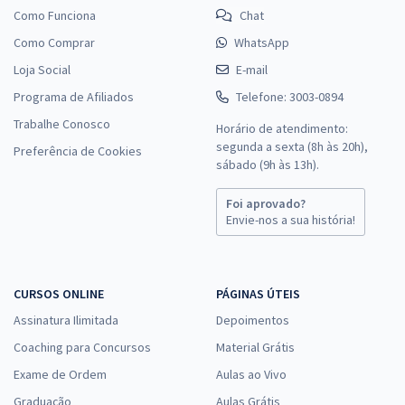
Como Funciona
Chat
Como Comprar
WhatsApp
Loja Social
E-mail
Programa de Afiliados
Telefone: 3003-0894
Trabalhe Conosco
Horário de atendimento:
segunda a sexta (8h às 20h),
Preferência de Cookies
sábado (9h às 13h).
Foi aprovado?
Envie-nos a sua história!
CURSOS ONLINE
PÁGINAS ÚTEIS
Assinatura Ilimitada
Depoimentos
Coaching para Concursos
Material Grátis
Exame de Ordem
Aulas ao Vivo
Graduação
Aulas Grátis