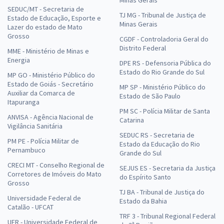
SEDUC/MT - Secretaria de
TJ MG - Tribunal de Justiça de
Estado de Educação, Esporte e
Minas Gerais
Lazer do estado de Mato
Grosso
CGDF - Controladoria Geral do
Distrito Federal
MME - Ministério de Minas e
Energia
DPE RS - Defensoria Pública do
Estado do Rio Grande do Sul
MP GO - Ministério Público do
Estado de Goiás - Secretário
MP SP - Ministério Público do
Auxiliar da Comarca de
Estado de São Paulo
Itapuranga
PM SC - Polícia Militar de Santa
ANVISA - Agência Nacional de
Catarina
Vigilância Sanitária
SEDUC RS - Secretaria de
PM PE - Polícia Militar de
Estado da Educação do Rio
Pernambuco
Grande do Sul
CRECI MT - Conselho Regional de
SEJUS ES - Secretaria da Justiça
Corretores de Imóveis do Mato
do Espírito Santo
Grosso
TJ BA - Tribunal de Justiça do
Universidade Federal de
Estado da Bahia
Catalão - UFCAT
TRF 3 - Tribunal Regional Federal
UFR - Universidade Federal de