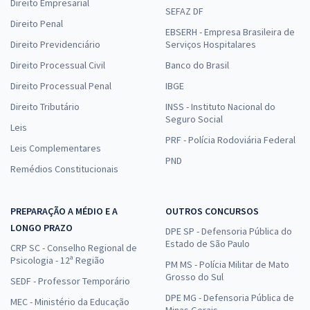
Direito Empresarial
SEFAZ DF
Direito Penal
EBSERH - Empresa Brasileira de
Direito Previdenciário
Serviços Hospitalares
Direito Processual Civil
Banco do Brasil
Direito Processual Penal
IBGE
Direito Tributário
INSS - Instituto Nacional do
Seguro Social
Leis
PRF - Polícia Rodoviária Federal
Leis Complementares
PND
Remédios Constitucionais
PREPARAÇÃO A MÉDIO E A
OUTROS CONCURSOS
LONGO PRAZO
DPE SP - Defensoria Pública do
Estado de São Paulo
CRP SC - Conselho Regional de
Psicologia - 12ª Região
PM MS - Polícia Militar de Mato
Grosso do Sul
SEDF - Professor Temporário
DPE MG - Defensoria Pública de
MEC - Ministério da Educação
Minas Gerais