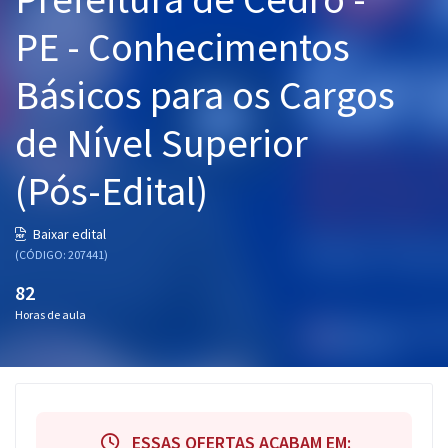
Pós
PE - Conhecimentos
Graduação
Básicos para os Cargos
OAB
de Nível Superior
Mentorias
(Pós-Edital)
Questões grátis
Baixar edital
Conteúdo gratuito
(CÓDIGO: 207441)
Blog
82
Horas de aula
Aprovados
Atendimento
ESSAS OFERTAS ACABAM EM: