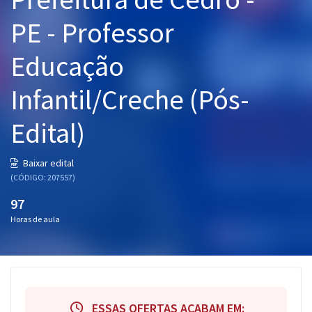
Pós
PE - Professor
Graduação
Educação
OAB
Infantil/Creche (Pós-
Mentorias
Edital)
Questões grátis
Baixar edital
Conteúdo gratuito
(CÓDIGO: 207557)
Blog
97
Horas de aula
Aprovados
Atendimento
ESSAS OFERTAS ACABAM EM: