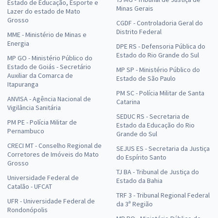
Estado de Educação, Esporte e
Minas Gerais
Lazer do estado de Mato
Grosso
CGDF - Controladoria Geral do
Distrito Federal
MME - Ministério de Minas e
Energia
DPE RS - Defensoria Pública do
Estado do Rio Grande do Sul
MP GO - Ministério Público do
Estado de Goiás - Secretário
MP SP - Ministério Público do
Auxiliar da Comarca de
Estado de São Paulo
Itapuranga
PM SC - Polícia Militar de Santa
ANVISA - Agência Nacional de
Catarina
Vigilância Sanitária
SEDUC RS - Secretaria de
PM PE - Polícia Militar de
Estado da Educação do Rio
Pernambuco
Grande do Sul
CRECI MT - Conselho Regional de
SEJUS ES - Secretaria da Justiça
Corretores de Imóveis do Mato
do Espírito Santo
Grosso
TJ BA - Tribunal de Justiça do
Universidade Federal de
Estado da Bahia
Catalão - UFCAT
TRF 3 - Tribunal Regional Federal
UFR - Universidade Federal de
da 3ª Região
Rondonópolis