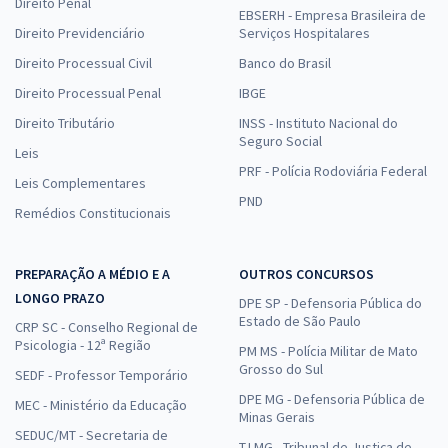
Direito Penal
EBSERH - Empresa Brasileira de
Direito Previdenciário
Serviços Hospitalares
Direito Processual Civil
Banco do Brasil
Direito Processual Penal
IBGE
Direito Tributário
INSS - Instituto Nacional do
Seguro Social
Leis
PRF - Polícia Rodoviária Federal
Leis Complementares
PND
Remédios Constitucionais
PREPARAÇÃO A MÉDIO E A
OUTROS CONCURSOS
LONGO PRAZO
DPE SP - Defensoria Pública do
Estado de São Paulo
CRP SC - Conselho Regional de
Psicologia - 12ª Região
PM MS - Polícia Militar de Mato
Grosso do Sul
SEDF - Professor Temporário
DPE MG - Defensoria Pública de
MEC - Ministério da Educação
Minas Gerais
SEDUC/MT - Secretaria de
TJ MG - Tribunal de Justiça de