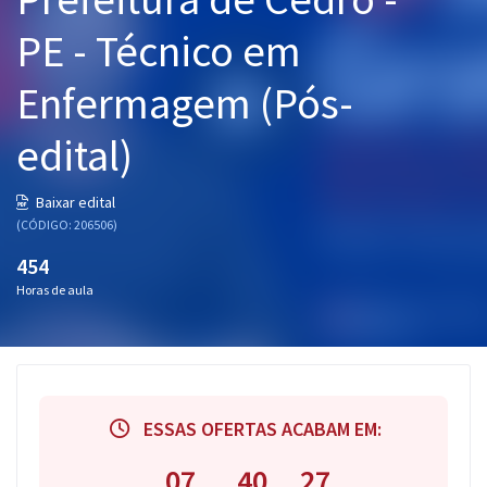
Pós
PE - Técnico em
Graduação
Enfermagem (Pós-
OAB
edital)
Mentorias
Baixar edital
(CÓDIGO: 206506)
Questões grátis
454
Conteúdo gratuito
Horas de aula
Blog
Aprovados
Atendimento
ESSAS OFERTAS ACABAM EM:
07
40
26