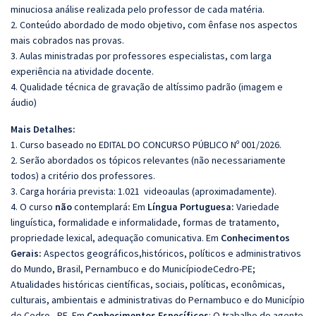
minuciosa análise realizada pelo professor de cada matéria.
2. Conteúdo abordado de modo objetivo, com ênfase nos aspectos
mais cobrados nas provas.
3. Aulas ministradas por professores especialistas, com larga
experiência na atividade docente.
4. Qualidade técnica de gravação de altíssimo padrão (imagem e
áudio)
Mais Detalhes:
1. Curso baseado no EDITAL DO CONCURSO PÚBLICO Nº 001/2026.
2. Serão abordados os tópicos relevantes (não necessariamente
todos) a critério dos professores.
3. Carga horária prevista: 1.021 videoaulas (aproximadamente).
4. O curso
não
contemplará
:
Em
Língua Portuguesa:
Variedade
linguística, formalidade e informalidade, formas de tratamento,
propriedade lexical, adequação comunicativa. Em
Conhecimentos
Gerais:
Aspectos geográficos,históricos, políticos e administrativos
do Mundo, Brasil, Pernambuco e do MunicípiodeCedro-PE;
Atualidades históricas científicas, sociais, políticas, econômicas,
culturais, ambientais e administrativas do Pernambuco e do Município
de Cedro - PE. Em
Conhecimentos Específicos
: O trabalho do agente