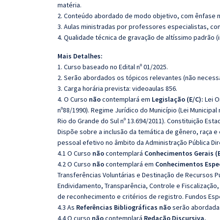
matéria.
2. Conteúdo abordado de modo objetivo, com ênfase n
3. Aulas ministradas por professores especialistas, co
4. Qualidade técnica de gravação de altíssimo padrão 
Mais Detalhes:
1. Curso baseado no Edital nº 01/2025.
2. Serão abordados os tópicos relevantes (não necessa
3. Carga horária prevista: videoaulas 856.
4. O Curso
não
contemplará em
Legislação (E/C):
Lei O
nº88/1990). Regime Jurídico do Município (Lei Municipal 
Rio do Grande do Sul nº 13.694/2011). Constituição Esta
Dispõe sobre a inclusão da temática de gênero, raça e
pessoal efetivo no âmbito da Administração Pública Dir
4.1 O Curso
não
contemplará
Conhecimentos Gerais (E
4.2 O Curso
não
contemplará em
Conhecimentos Especí
Transferências Voluntárias e Destinação de Recursos Púb
Endividamento, Transparência, Controle e Fiscalização
de reconhecimento e critérios de registro. Fundos Espe
4.3 As
Referências Bibliográficas não
serão abordadas
4.4 O curso
não
contemplará
Redação Discursiva.