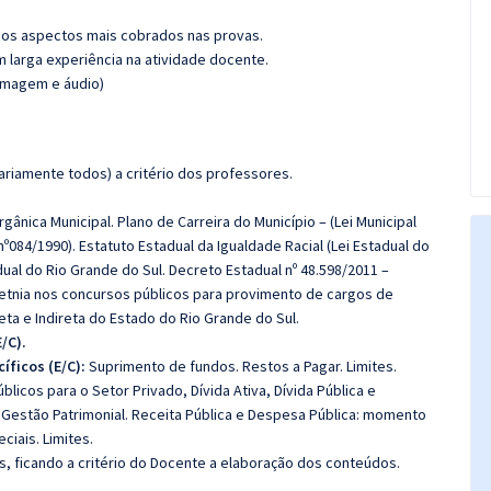
os aspectos mais cobrados nas provas.
m larga experiência na atividade docente.
(imagem e áudio)
riamente todos) a critério dos professores.
rgânica Municipal. Plano de Carreira do Município – (Lei Municipal
nº084/1990). Estatuto Estadual da Igualdade Racial (Lei Estadual do
dual do Rio Grande do Sul. Decreto Estadual nº 48.598/2011 –
 etnia nos concursos públicos para provimento de cargos de
eta e Indireta do Estado do Rio Grande do Sul.
/C).
ficos (E/C):
Suprimento de fundos. Restos a Pagar. Limites.
licos para o Setor Privado, Dívida Ativa, Dívida Pública e
, Gestão Patrimonial. Receita Pública e Despesa Pública: momento
ciais. Limites.
, ficando a critério do Docente a elaboração dos conteúdos.