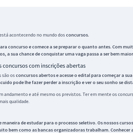
ue está acontecendo no mundo dos
concursos.
ara concurso e comece a se preparar o quanto antes. Com muita
os, a sua chance de conquistar uma vaga passa a ser bem maior
os concursos com inscrições abertas
s são os
concursos abertos e acesse o edital para começar a sua
ido pode lhe fazer perder a inscrição e ver o seu sonho se dis
 em andamento e até mesmo os previstos. Ter em mente os concurso
ais qualidade.
 maneira de estudar para o processo seletivo. Os nossos curso
uito bem como as bancas organizadoras trabalham. Conhecer a