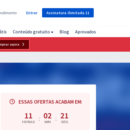
Assinatura
Ilimitada
11
endimento
Entrar
átis
Conteúdo gratuito
Blog
Aprovados
mprar agora
ESSAS OFERTAS ACABAM EM:
11
02
20
:
:
HORAS
MIN
SEG