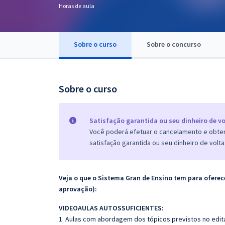
Horas de aula
Pós
Graduação
Sobre o curso
Sobre o concurso
OAB
Mentorias
Sobre o curso
Questões grátis
Satisfação garantida ou seu dinheiro de vo
Conteúdo gratuito
Você poderá efetuar o cancelamento e obter 
satisfação garantida ou seu dinheiro de volta
Blog
Aprovados
Veja o que o Sistema Gran de Ensino tem para ofer
aprovação):
Atendimento
VIDEOAULAS AUTOSSUFICIENTES:
1. Aulas com abordagem dos tópicos previstos no edita