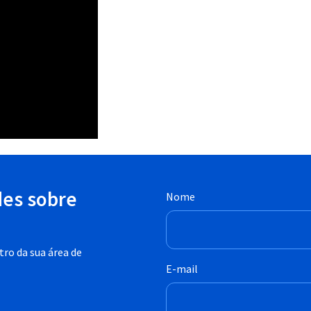
des sobre
Nome
ro da sua área de
E-mail