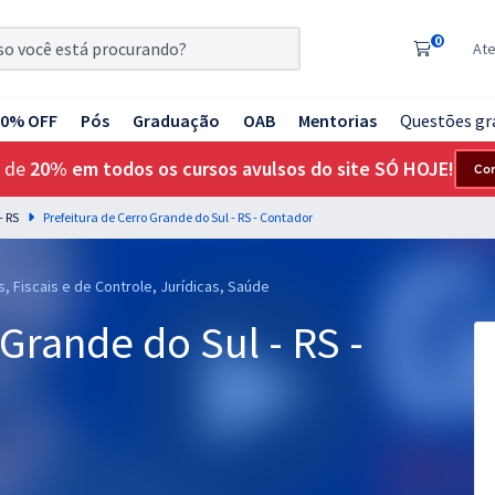
0
At
20% OFF
Pós
Graduação
OAB
Mentorias
Questões gr
 de
20% em todos os cursos avulsos do site SÓ HOJE!
Co
- RS
Prefeitura de Cerro Grande do Sul - RS - Contador
, Fiscais e de Controle, Jurídicas, Saúde
Grande do Sul - RS -