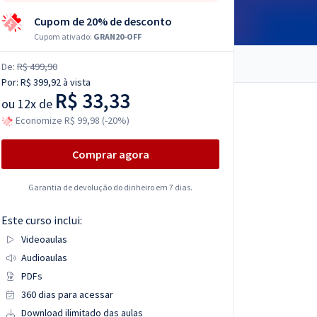
Cupom de 20% de desconto
Cupom ativado:
GRAN20-OFF
De:
R$ 499,90
Por:
R$ 399,92
à vista
R$ 33,33
ou
12x de
Economize R$ 99,98 (-20%)
Comprar agora
Garantia de devolução do dinheiro em 7 dias.
Este curso inclui:
Videoaulas
Audioaulas
PDFs
360 dias para acessar
Download ilimitado das aulas