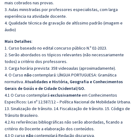
mais cobrados nas provas.
3. Aulas ministradas por professores especialistas, com larga
experiência na atividade docente.
4. Qualidade técnica de gravação de altíssimo padrão (imagem e
áudio)
Mais Detalhes
:
1. Curso baseado no edital concurso público N.º 02-2023.
2. Serão abordados os tópicos relevantes (não necessariamente
todos) a critério dos professores.
3. Carga horária prevista: 358 videoaulas (aproximadamente).
4. O Curso
não
contemplará: LÍNGUA PORTUGUESA: Gramática
normativa.
Atualidades e História, Geografia e Conhecimentos
Gerais de Goiás e de Cidade Ocidental/GO.
4.1 O Curso contemplará
exclusivamente
em Conhecimentos
Específicos: Lei nº 12.587/12 – Política Nacional de Mobilidade Urbana.
13. Sinalização de trânsito. 14. Fiscalização de trânsito. 15. Código de
Trânsito Brasileiro.
4.2 As referências bibliográficas não serão abordadas, ficando a
critério do Docente a elaboração dos conteúdos.
4.3 O curso
não
contemplará Redação discursiva.