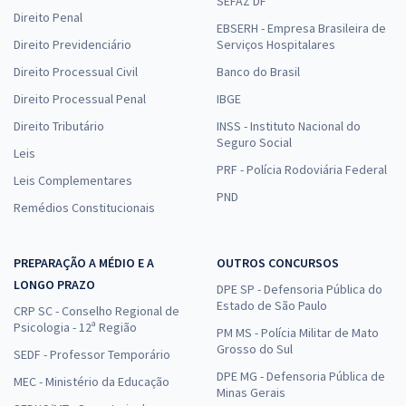
SEFAZ DF
Direito Penal
EBSERH - Empresa Brasileira de
Direito Previdenciário
Serviços Hospitalares
Direito Processual Civil
Banco do Brasil
Direito Processual Penal
IBGE
Direito Tributário
INSS - Instituto Nacional do
Seguro Social
Leis
PRF - Polícia Rodoviária Federal
Leis Complementares
PND
Remédios Constitucionais
PREPARAÇÃO A MÉDIO E A
OUTROS CONCURSOS
LONGO PRAZO
DPE SP - Defensoria Pública do
Estado de São Paulo
CRP SC - Conselho Regional de
Psicologia - 12ª Região
PM MS - Polícia Militar de Mato
Grosso do Sul
SEDF - Professor Temporário
DPE MG - Defensoria Pública de
MEC - Ministério da Educação
Minas Gerais