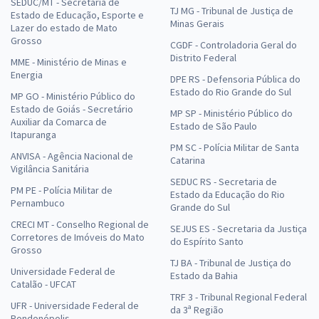
SEDUC/MT - Secretaria de
TJ MG - Tribunal de Justiça de
Estado de Educação, Esporte e
Minas Gerais
Lazer do estado de Mato
Grosso
CGDF - Controladoria Geral do
Distrito Federal
MME - Ministério de Minas e
Energia
DPE RS - Defensoria Pública do
Estado do Rio Grande do Sul
MP GO - Ministério Público do
Estado de Goiás - Secretário
MP SP - Ministério Público do
Auxiliar da Comarca de
Estado de São Paulo
Itapuranga
PM SC - Polícia Militar de Santa
ANVISA - Agência Nacional de
Catarina
Vigilância Sanitária
SEDUC RS - Secretaria de
PM PE - Polícia Militar de
Estado da Educação do Rio
Pernambuco
Grande do Sul
CRECI MT - Conselho Regional de
SEJUS ES - Secretaria da Justiça
Corretores de Imóveis do Mato
do Espírito Santo
Grosso
TJ BA - Tribunal de Justiça do
Universidade Federal de
Estado da Bahia
Catalão - UFCAT
TRF 3 - Tribunal Regional Federal
UFR - Universidade Federal de
da 3ª Região
Rondonópolis