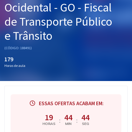
Ocidental - GO - Fiscal
Pós
de Transporte Público
Graduação
e Trânsito
OAB
Mentorias
(CÓDIGO: 188491)
179
Questões grátis
Horas de aula
Conteúdo gratuito
Blog
Aprovados
ESSAS OFERTAS ACABAM EM:
Atendimento
19
44
43
:
:
HORAS
MIN
SEG