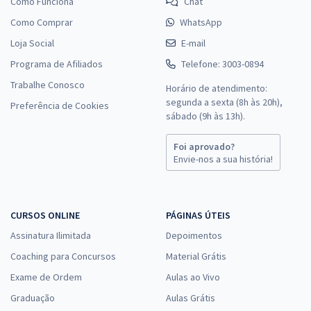
Como Funciona
Chat
Como Comprar
WhatsApp
Loja Social
E-mail
Programa de Afiliados
Telefone: 3003-0894
Trabalhe Conosco
Horário de atendimento:
segunda a sexta (8h às 20h),
Preferência de Cookies
sábado (9h às 13h).
Foi aprovado?
Envie-nos a sua história!
CURSOS ONLINE
PÁGINAS ÚTEIS
Assinatura Ilimitada
Depoimentos
Coaching para Concursos
Material Grátis
Exame de Ordem
Aulas ao Vivo
Graduação
Aulas Grátis