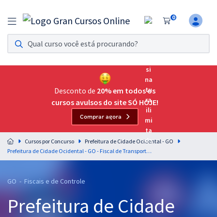
0
Assinatura Ilimitada 11
Acesso a todos os cursos. Teste grátis por 7 dias!
Assinatura OAB Até Passar
Acesso ilimitado a toda preparação para o Exame da
Desconto de
20% em todos os
Ordem, até você passar!
cursos avulsos do site SÓ HOJE!
Comprar agora
Residências Multiprofissionais
Preparação completa e intensiva para as principais
Cursos por Concurso
Prefeitura de Cidade Ocidental - GO
residências em saúde do Brasil
Prefeitura de Cidade Ocidental - GO - Fiscal de Transporte Público e Trânsito
Concursos
GO - Fiscais e de Controle
Assinatura Ilimitada
Prefeitura de Cidade
Cursos 20% OFF