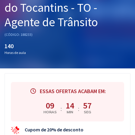
do Tocantins - TO -
Pós
Agente de Trânsito
Graduação
OAB
(CÓDIGO: 188233)
140
Mentorias
Horas de aula
Questões grátis
Conteúdo gratuito
Blog
ESSAS OFERTAS ACABAM EM:
Aprovados
09
14
56
:
:
HORAS
MIN
SEG
Atendimento
Cupom de 20% de desconto