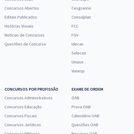
Concursos Abertos
Cesgranrio
Editais Publicados
Consulplan
Histórias Visuais
FCC
Notícias de Concursos
FGV
Questões de Concurso
Idecan
Selecon
Uniase
Vunesp
CONCURSOS POR PROFISSÃO
EXAME DE ORDEM
Concursos Administrativos
OAB
Concursos Educação
Prova OAB
Concursos Fiscais
Calendário OAB
Concursos Jurídicos
Questões OAB
Concursos Militares
Recursos OAB