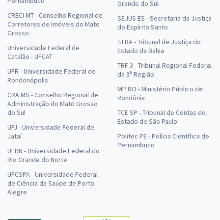
Pernambuco
Grande do Sul
CRECI MT - Conselho Regional de
SEJUS ES - Secretaria da Justiça
Corretores de Imóveis do Mato
do Espírito Santo
Grosso
TJ BA - Tribunal de Justiça do
Universidade Federal de
Estado da Bahia
Catalão - UFCAT
TRF 3 - Tribunal Regional Federal
UFR - Universidade Federal de
da 3ª Região
Rondonópolis
MP RO - Ministério Público de
CRA MS - Conselho Regional de
Rondônia
Administração do Mato Grosso
do Sul
TCE SP - Tribunal de Contas do
Estado de São Paulo
UFJ - Universidade Federal de
Jataí
Politec PE - Polícia Científica de
Pernambuco
UFRN - Universidade Federal do
Rio Grande do Norte
UFCSPA - Universidade Federal
de Ciência da Saúde de Porto
Alegre