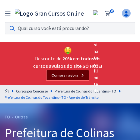
0
Assinatura Ilimitada 11
Acesso a todos os cursos. Teste grátis por 7 dias!
Assinatura OAB Até Passar
Acesso ilimitado a toda preparação para o Exame da
Desconto de
20% em todos os
Ordem, até você passar!
cursos avulsos do site SÓ HOJE!
Comprar agora
Residências Multiprofissionais
Preparação completa e intensiva para as principais
Cursos por Concurso
Prefeitura de Colinas do Tocantins - TO
residências em saúde do Brasil
Prefeitura de Colinas do Tocantins - TO - Agente de Trânsito
Concursos
TO - Outras
Assinatura Ilimitada
Prefeitura de Colinas
Cursos 20% OFF