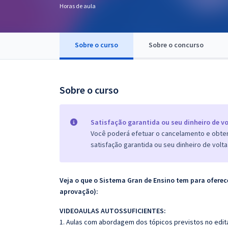
Horas de aula
Pós
Graduação
Sobre o curso
Sobre o concurso
OAB
Mentorias
Sobre o curso
Questões grátis
Satisfação garantida ou seu dinheiro de vo
Conteúdo gratuito
Você poderá efetuar o cancelamento e obter 
satisfação garantida ou seu dinheiro de volta
Blog
Aprovados
Veja o que o Sistema Gran de Ensino tem para ofer
aprovação):
Atendimento
VIDEOAULAS AUTOSSUFICIENTES:
1. Aulas com abordagem dos tópicos previstos no edita