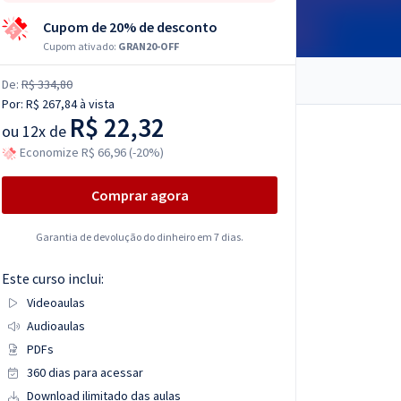
Cupom de 20% de desconto
Cupom ativado:
GRAN20-OFF
De:
R$ 334,80
Por:
R$ 267,84
à vista
R$ 22,32
ou
12x de
Economize R$ 66,96 (-20%)
Comprar agora
Garantia de devolução do dinheiro em 7 dias.
Este curso inclui:
Videoaulas
Audioaulas
PDFs
360 dias para acessar
Download ilimitado das aulas