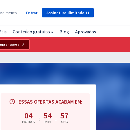
Assinatura
Ilimitada
11
endimento
Entrar
átis
Conteúdo gratuito
Blog
Aprovados
mprar agora
ESSAS OFERTAS ACABAM EM:
04
54
56
:
:
HORAS
MIN
SEG