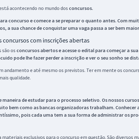
ue está acontecendo no mundo dos
concursos.
ara concurso e comece a se preparar o quanto antes. Com muita
os, a sua chance de conquistar uma vaga passa a ser bem maior
os concursos com inscrições abertas
s são os
concursos abertos e acesse o edital para começar a sua
ido pode lhe fazer perder a inscrição e ver o seu sonho se dis
 em andamento e até mesmo os previstos. Ter em mente os concurso
ais qualidade.
 maneira de estudar para o processo seletivo. Os nossos curso
uito bem como as bancas organizadoras trabalham. Conhecer a
tíssimo, pois cada uma tem a sua forma de administrar os proc
 a materiais exclusivos para o concurso em questão. São diversos 