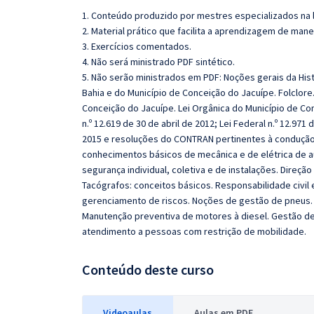
1. Conteúdo produzido por mestres especializados na 
2. Material prático que facilita a aprendizagem de mane
3. Exercícios comentados.
4. Não será ministrado PDF sintético.
5. Não serão ministrados em PDF:
Noções gerais da Hist
Bahia e do Município de Conceição do Jacuípe. Folclore
Conceição do Jacuípe. Lei Orgânica do Município de Co
n.º 12.619 de 30 de abril de 2012; Lei Federal n.º 12.971
2015 e resoluções do CONTRAN pertinentes à condução
conhecimentos básicos de mecânica e de elétrica de 
segurança individual, coletiva e de instalações. Direçã
Tacógrafos: conceitos básicos. Responsabilidade civil
gerenciamento de riscos. Noções de gestão de pneus.
Manutenção preventiva de motores à diesel. Gestão de
atendimento a pessoas com restrição de mobilidade.
Conteúdo deste curso
Videoaulas
Aulas em PDF