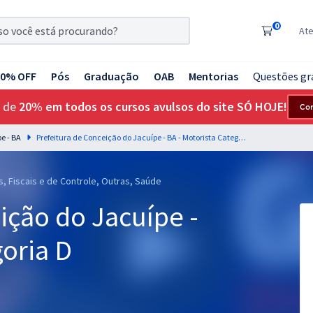
0
At
20% OFF
Pós
Graduação
OAB
Mentorias
Questões gr
 de
20% em todos os cursos avulsos do site SÓ HOJE!
Co
e - BA
Prefeitura de Conceição do Jacuípe - BA - Motorista Categoria D
s, Fiscais e de Controle, Outras, Saúde
ição do Jacuípe -
goria D