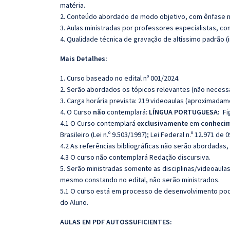
matéria.
2. Conteúdo abordado de modo objetivo, com ênfase n
3. Aulas ministradas por professores especialistas, co
4. Qualidade técnica de gravação de altíssimo padrão 
Mais Detalhes:
1. Curso baseado no edital nº 001/2024.
2. Serão abordados os tópicos relevantes (não necessa
3. Carga horária prevista: 219 videoaulas (aproximadam
4. O Curso
não
contemplará:
LÍNGUA PORTUGUESA:
Fi
4.1 O Curso contemplará
exclusivamente
em
conhecim
Brasileiro (Lei n.º 9.503/1997); Lei Federal n.º 12.971 d
4.2 As referências bibliográficas não serão abordadas,
4.3 O curso não contemplará Redação discursiva.
5. Serão ministradas somente as disciplinas/videoaula
mesmo constando no edital, não serão ministrados.
5.1 O curso está em processo de desenvolvimento pode
do Aluno.
AULAS EM PDF AUTOSSUFICIENTES: