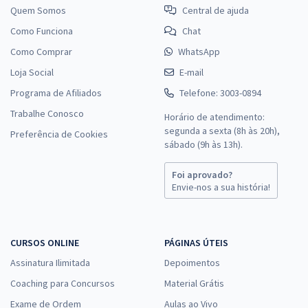
Quem Somos
Central de ajuda
Como Funciona
Chat
Como Comprar
WhatsApp
Loja Social
E-mail
Programa de Afiliados
Telefone: 3003-0894
Trabalhe Conosco
Horário de atendimento:
segunda a sexta (8h às 20h),
Preferência de Cookies
sábado (9h às 13h).
Foi aprovado?
Envie-nos a sua história!
CURSOS ONLINE
PÁGINAS ÚTEIS
Assinatura Ilimitada
Depoimentos
Coaching para Concursos
Material Grátis
Exame de Ordem
Aulas ao Vivo