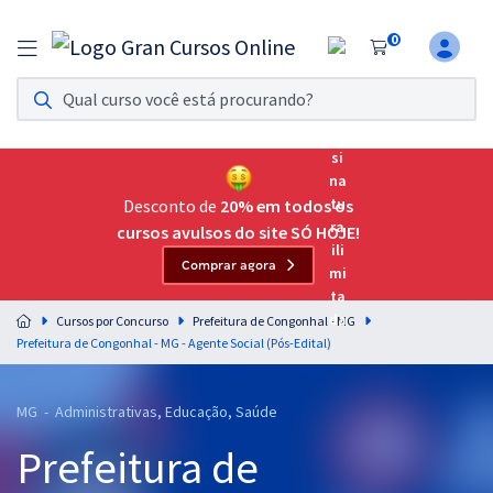
0
Assinatura Ilimitada 11
Acesso a todos os cursos. Teste grátis por 7 dias!
Assinatura OAB Até Passar
Acesso ilimitado a toda preparação para o Exame da
Desconto de
20% em todos os
Ordem, até você passar!
cursos avulsos do site SÓ HOJE!
Comprar agora
Residências Multiprofissionais
Preparação completa e intensiva para as principais
Cursos por Concurso
Prefeitura de Congonhal - MG
residências em saúde do Brasil
Prefeitura de Congonhal - MG - Agente Social (Pós-Edital)
Concursos
MG - Administrativas, Educação, Saúde
Assinatura Ilimitada
Prefeitura de
Cursos 20% OFF