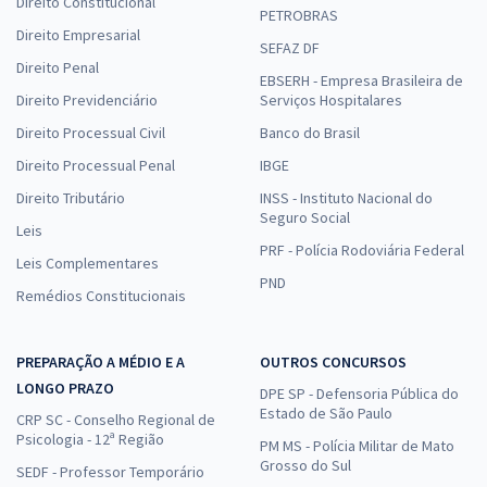
Direito Constitucional
PETROBRAS
Direito Empresarial
SEFAZ DF
Direito Penal
EBSERH - Empresa Brasileira de
Direito Previdenciário
Serviços Hospitalares
Direito Processual Civil
Banco do Brasil
Direito Processual Penal
IBGE
Direito Tributário
INSS - Instituto Nacional do
Seguro Social
Leis
PRF - Polícia Rodoviária Federal
Leis Complementares
PND
Remédios Constitucionais
PREPARAÇÃO A MÉDIO E A
OUTROS CONCURSOS
LONGO PRAZO
DPE SP - Defensoria Pública do
Estado de São Paulo
CRP SC - Conselho Regional de
Psicologia - 12ª Região
PM MS - Polícia Militar de Mato
Grosso do Sul
SEDF - Professor Temporário