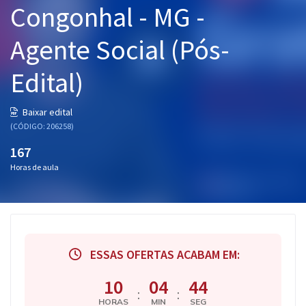
Congonhal - MG -
Pós
Agente Social (Pós-
Graduação
Edital)
OAB
Mentorias
Baixar edital
(CÓDIGO: 206258)
Questões grátis
167
Horas de aula
Conteúdo gratuito
Blog
Aprovados
ESSAS OFERTAS ACABAM EM:
Atendimento
10
04
44
:
:
HORAS
MIN
SEG