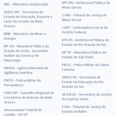
DPE MG - Defensoria Pública de
MEC - Ministério da Educação
Minas Gerais
SEDUC/MT - Secretaria de
TJ MG - Tribunal de Justiça de
Estado de Educação, Esporte e
Minas Gerais
Lazer do estado de Mato
Grosso
CGDF - Controladoria Geral do
Distrito Federal
MME - Ministério de Minas e
Energia
DPE RS - Defensoria Pública do
Estado do Rio Grande do Sul
MP GO - Ministério Público do
Estado de Goiás - Secretário
MP SP - Ministério Público do
Auxiliar da Comarca de
Estado de São Paulo
Itapuranga
PM SC - Polícia Militar de Santa
ANVISA - Agência Nacional de
Catarina
Vigilância Sanitária
SEDUC RS - Secretaria de
PM PE - Polícia Militar de
Estado da Educação do Rio
Pernambuco
Grande do Sul
CRECI MT - Conselho Regional de
SEJUS ES - Secretaria da Justiça
Corretores de Imóveis do Mato
do Espírito Santo
Grosso
TJ BA - Tribunal de Justiça do
Universidade Federal de
Estado da Bahia
Catalão - UFCAT