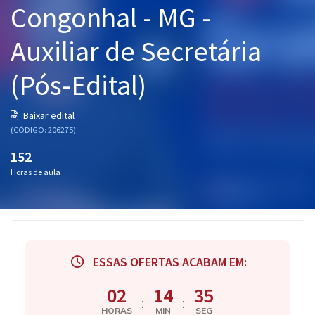
Congonhal - MG -
Pós
Auxiliar de Secretária
Graduação
(Pós-Edital)
OAB
Mentorias
Baixar edital
(CÓDIGO: 206275)
Questões grátis
152
Horas de aula
Conteúdo gratuito
Blog
Aprovados
ESSAS OFERTAS ACABAM EM:
Atendimento
02
14
34
:
:
HORAS
MIN
SEG