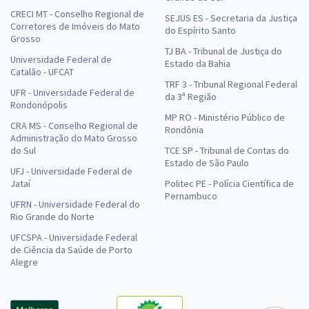
CRECI MT - Conselho Regional de
SEJUS ES - Secretaria da Justiça
Corretores de Imóveis do Mato
do Espírito Santo
Grosso
TJ BA - Tribunal de Justiça do
Universidade Federal de
Estado da Bahia
Catalão - UFCAT
TRF 3 - Tribunal Regional Federal
UFR - Universidade Federal de
da 3ª Região
Rondonópolis
MP RO - Ministério Público de
CRA MS - Conselho Regional de
Rondônia
Administração do Mato Grosso
do Sul
TCE SP - Tribunal de Contas do
Estado de São Paulo
UFJ - Universidade Federal de
Jataí
Politec PE - Polícia Científica de
Pernambuco
UFRN - Universidade Federal do
Rio Grande do Norte
UFCSPA - Universidade Federal
de Ciência da Saúde de Porto
Alegre