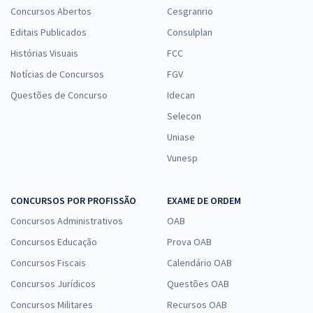
Concursos Abertos
Cesgranrio
Editais Publicados
Consulplan
Histórias Visuais
FCC
Notícias de Concursos
FGV
Questões de Concurso
Idecan
Selecon
Uniase
Vunesp
CONCURSOS POR PROFISSÃO
EXAME DE ORDEM
Concursos Administrativos
OAB
Concursos Educação
Prova OAB
Concursos Fiscais
Calendário OAB
Concursos Jurídicos
Questões OAB
Concursos Militares
Recursos OAB