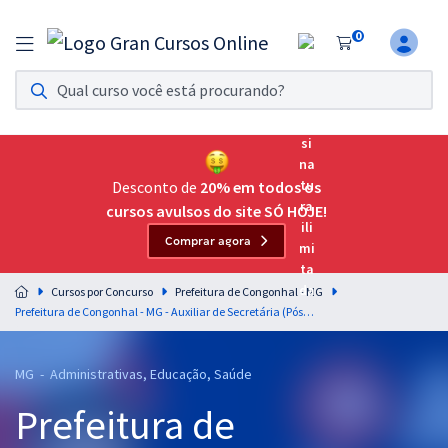
0
Assinatura Ilimitada 11
Acesso a todos os cursos. Teste grátis por 7 dias!
Assinatura OAB Até Passar
Acesso ilimitado a toda preparação para o Exame da
Desconto de
20% em todos os
Ordem, até você passar!
cursos avulsos do site SÓ HOJE!
Comprar agora
Residências Multiprofissionais
Preparação completa e intensiva para as principais
Cursos por Concurso
Prefeitura de Congonhal - MG
residências em saúde do Brasil
Prefeitura de Congonhal - MG - Auxiliar de Secretária (Pós-Edital)
Concursos
MG - Administrativas, Educação, Saúde
Assinatura Ilimitada
Prefeitura de
Cursos 20% OFF