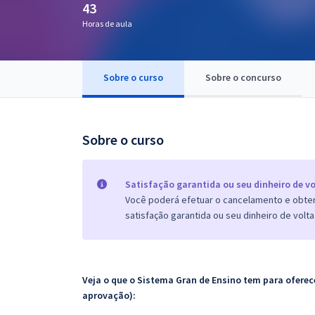
43
Pós
Horas de aula
Graduação
Sobre o curso
Sobre o concurso
OAB
Mentorias
Sobre o curso
Questões grátis
Conteúdo gratuito
Satisfação garantida ou seu dinheiro de vo
Você poderá efetuar o cancelamento e obter 
Blog
satisfação garantida ou seu dinheiro de volta
Aprovados
Atendimento
Veja o que o Sistema Gran de Ensino tem para ofer
aprovação):