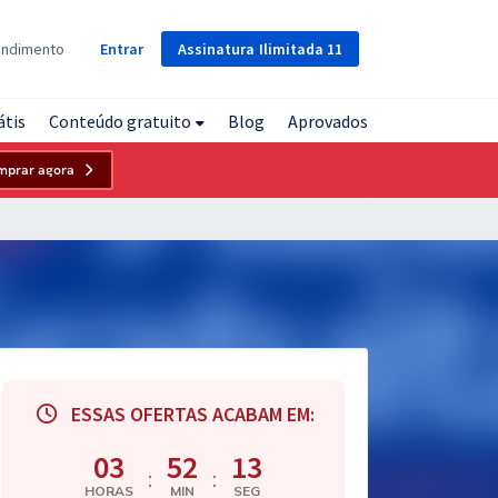
Assinatura
Ilimitada
11
endimento
Entrar
átis
Conteúdo gratuito
Blog
Aprovados
mprar agora
ESSAS OFERTAS ACABAM EM:
03
52
12
:
:
HORAS
MIN
SEG