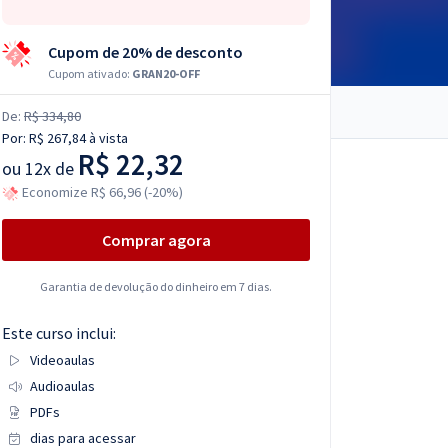
Cupom de 20% de desconto
Cupom ativado:
GRAN20-OFF
De:
R$ 334,80
Por:
R$ 267,84
à vista
R$ 22,32
ou
12x de
Economize R$ 66,96 (-20%)
Comprar agora
Garantia de devolução do dinheiro em 7 dias.
Este curso inclui:
Videoaulas
Audioaulas
PDFs
dias para acessar