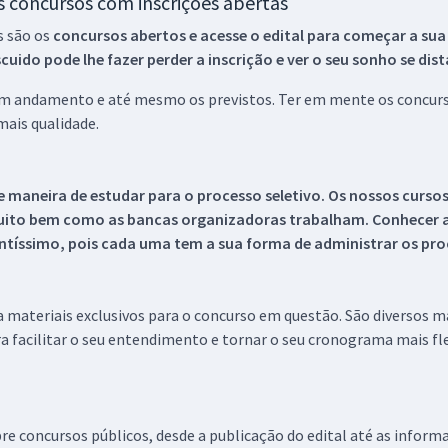
os concursos com inscrições abertas
s são os
concursos abertos e acesse o edital para começar a sua
ido pode lhe fazer perder a inscrição e ver o seu sonho se dis
 em andamento e até mesmo os previstos. Ter em mente os concurso
ais qualidade.
 maneira de estudar para o processo seletivo. Os nossos curso
uito bem como as bancas organizadoras trabalham. Conhecer a
tíssimo, pois cada uma tem a sua forma de administrar os proc
 a materiais exclusivos para o concurso em questão. São diversos 
a facilitar o seu entendimento e tornar o seu cronograma mais fle
re concursos públicos, desde a publicação do edital até as inform