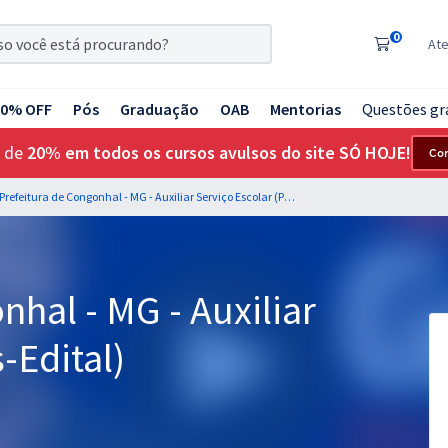
0
At
20% OFF
Pós
Graduação
OAB
Mentorias
Questões gr
 de
20% em todos os cursos avulsos do site SÓ HOJE!
Co
Prefeitura de Congonhal - MG - Auxiliar Serviço Escolar (Pós-Edital)
nhal - MG - Auxiliar
-Edital)