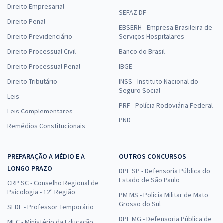
Direito Empresarial
SEFAZ DF
Direito Penal
EBSERH - Empresa Brasileira de
Direito Previdenciário
Serviços Hospitalares
Direito Processual Civil
Banco do Brasil
Direito Processual Penal
IBGE
Direito Tributário
INSS - Instituto Nacional do
Seguro Social
Leis
PRF - Polícia Rodoviária Federal
Leis Complementares
PND
Remédios Constitucionais
PREPARAÇÃO A MÉDIO E A
OUTROS CONCURSOS
LONGO PRAZO
DPE SP - Defensoria Pública do
Estado de São Paulo
CRP SC - Conselho Regional de
Psicologia - 12ª Região
PM MS - Polícia Militar de Mato
Grosso do Sul
SEDF - Professor Temporário
DPE MG - Defensoria Pública de
MEC - Ministério da Educação