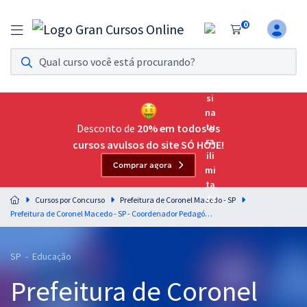
0
Assinatura Ilimitada 11
Acesso a todos os cursos. Teste grátis por 7 dias!
Assinatura OAB Até Passar
Acesso ilimitado a toda preparação para o Exame da
Desconto de
20% em todos os
Ordem, até você passar!
cursos avulsos do site SÓ HOJE!
Comprar agora
Residências Multiprofissionais
Preparação completa e intensiva para as principais
Cursos por Concurso
Prefeitura de Coronel Macedo - SP
residências em saúde do Brasil
Prefeitura de Coronel Macedo - SP - Coordenador Pedagógico
Concursos
SP - Educação
Assinatura Ilimitada
Prefeitura de Coronel
Cursos 20% OFF