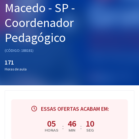
Macedo - SP -
Pós
Coordenador
Graduação
Pedagógico
OAB
Mentorias
(CÓDIGO: 188181)
171
Questões grátis
Horas de aula
Conteúdo gratuito
Blog
Aprovados
ESSAS OFERTAS ACABAM EM:
Atendimento
05
46
09
:
:
HORAS
MIN
SEG