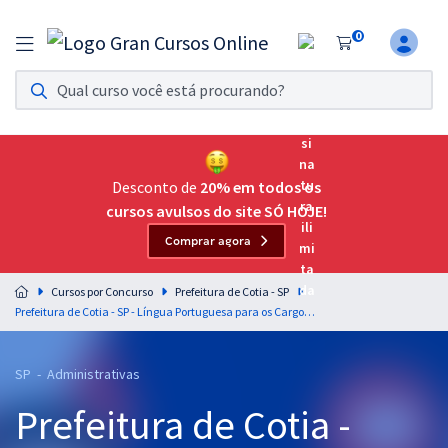
0
Assinatura Ilimitada 11
Acesso a todos os cursos. Teste grátis por 7 dias!
Assinatura OAB Até Passar
Acesso ilimitado a toda preparação para o Exame da
Desconto de
20% em todos os
Ordem, até você passar!
cursos avulsos do site SÓ HOJE!
Comprar agora
Residências Multiprofissionais
Preparação completa e intensiva para as principais
Cursos por Concurso
Prefeitura de Cotia - SP
residências em saúde do Brasil
Prefeitura de Cotia - SP - Língua Portuguesa para os Cargos de Nível Superior com a Professora Leticia Bastos
Concursos
SP - Administrativas
Assinatura Ilimitada
Prefeitura de Cotia -
Cursos 20% OFF