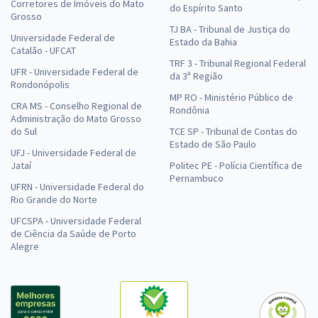
Corretores de Imóveis do Mato
do Espírito Santo
Grosso
TJ BA - Tribunal de Justiça do
Universidade Federal de
Estado da Bahia
Catalão - UFCAT
TRF 3 - Tribunal Regional Federal
UFR - Universidade Federal de
da 3ª Região
Rondonópolis
MP RO - Ministério Público de
CRA MS - Conselho Regional de
Rondônia
Administração do Mato Grosso
do Sul
TCE SP - Tribunal de Contas do
Estado de São Paulo
UFJ - Universidade Federal de
Jataí
Politec PE - Polícia Científica de
Pernambuco
UFRN - Universidade Federal do
Rio Grande do Norte
UFCSPA - Universidade Federal
de Ciência da Saúde de Porto
Alegre