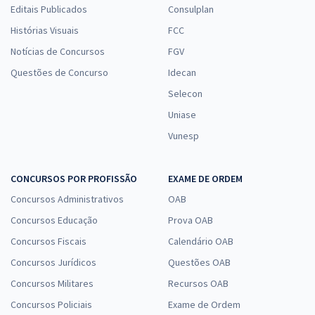
Editais Publicados
Consulplan
Histórias Visuais
FCC
Notícias de Concursos
FGV
Questões de Concurso
Idecan
Selecon
Uniase
Vunesp
CONCURSOS POR PROFISSÃO
EXAME DE ORDEM
Concursos Administrativos
OAB
Concursos Educação
Prova OAB
Concursos Fiscais
Calendário OAB
Concursos Jurídicos
Questões OAB
Concursos Militares
Recursos OAB
Concursos Policiais
Exame de Ordem