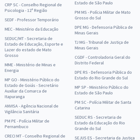
Estado de São Paulo
CRP SC - Conselho Regional de
Psicologia - 12ª Região
PM MS - Polícia Militar de Mato
Grosso do Sul
SEDF - Professor Temporário
DPE MG - Defensoria Pública de
MEC - Ministério da Educação
Minas Gerais
SEDUC/MT - Secretaria de
TJ MG - Tribunal de Justiça de
Estado de Educação, Esporte e
Minas Gerais
Lazer do estado de Mato
Grosso
CGDF - Controladoria Geral do
Distrito Federal
MME - Ministério de Minas e
Energia
DPE RS - Defensoria Pública do
Estado do Rio Grande do Sul
MP GO - Ministério Público do
Estado de Goiás - Secretário
MP SP - Ministério Público do
Auxiliar da Comarca de
Estado de São Paulo
Itapuranga
PM SC - Polícia Militar de Santa
ANVISA - Agência Nacional de
Catarina
Vigilância Sanitária
SEDUC RS - Secretaria de
PM PE - Polícia Militar de
Estado da Educação do Rio
Pernambuco
Grande do Sul
CRECI MT - Conselho Regional de
SEJUS ES - Secretaria da Justiça