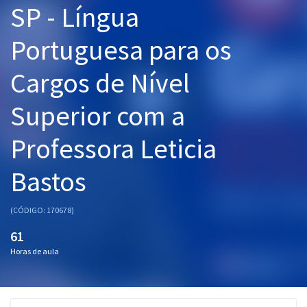
SP - Língua
Pós
Portuguesa para os
Graduação
Cargos de Nível
OAB
Superior com a
Mentorias
Professora Leticia
Questões grátis
Conteúdo gratuito
Bastos
Blog
(CÓDIGO: 170678)
Aprovados
61
Horas de aula
Atendimento