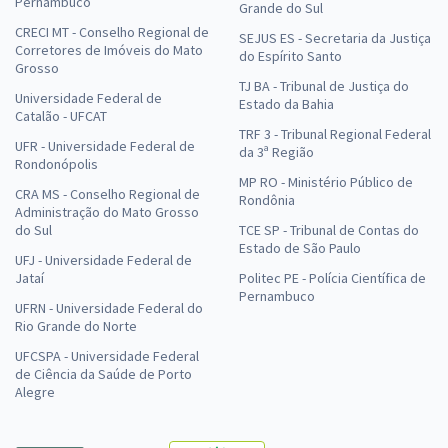
Pernambuco
Grande do Sul
CRECI MT - Conselho Regional de
SEJUS ES - Secretaria da Justiça
Corretores de Imóveis do Mato
do Espírito Santo
Grosso
TJ BA - Tribunal de Justiça do
Universidade Federal de
Estado da Bahia
Catalão - UFCAT
TRF 3 - Tribunal Regional Federal
UFR - Universidade Federal de
da 3ª Região
Rondonópolis
MP RO - Ministério Público de
CRA MS - Conselho Regional de
Rondônia
Administração do Mato Grosso
do Sul
TCE SP - Tribunal de Contas do
Estado de São Paulo
UFJ - Universidade Federal de
Jataí
Politec PE - Polícia Científica de
Pernambuco
UFRN - Universidade Federal do
Rio Grande do Norte
UFCSPA - Universidade Federal
de Ciência da Saúde de Porto
Alegre