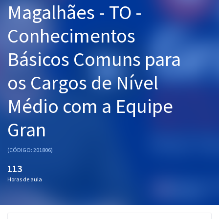
Magalhães - TO -
Pós
Conhecimentos
Graduação
Básicos Comuns para
OAB
os Cargos de Nível
Mentorias
Médio com a Equipe
Questões grátis
Conteúdo gratuito
Gran
Blog
(CÓDIGO: 201806)
Aprovados
113
Horas de aula
Atendimento