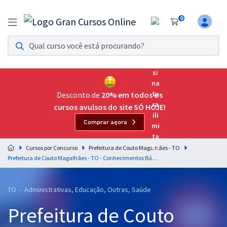
0
Assinatura Ilimitada 11
Acesso a todos os cursos. Teste grátis por 7 dias!
Assinatura OAB Até Passar
Acesso ilimitado a toda preparação para o Exame da
Desconto de
20% em todos os
Ordem, até você passar!
cursos avulsos do site SÓ HOJE!
Comprar agora
Residências Multiprofissionais
Preparação completa e intensiva para as principais
Cursos por Concurso
Prefeitura de Couto Magalhães - TO
residências em saúde do Brasil
Prefeitura de Couto Magalhães - TO - Conhecimentos Básicos Comuns para os Cargos de Nível Médio com a Equipe Gran
Concursos
TO - Administrativas, Educação, Outras, Saúde
Assinatura Ilimitada
Prefeitura de Couto
Cursos 20% OFF