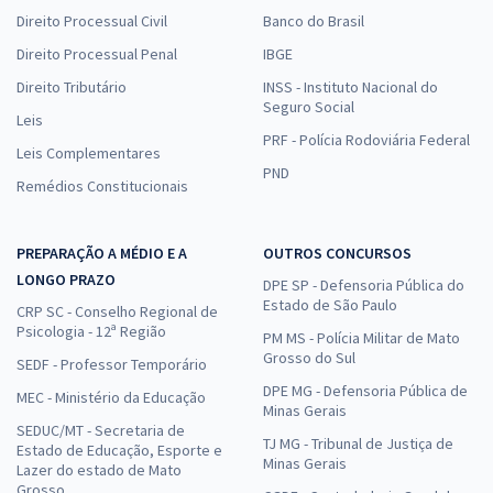
Direito Processual Civil
Banco do Brasil
Direito Processual Penal
IBGE
Direito Tributário
INSS - Instituto Nacional do
Seguro Social
Leis
PRF - Polícia Rodoviária Federal
Leis Complementares
PND
Remédios Constitucionais
PREPARAÇÃO A MÉDIO E A
OUTROS CONCURSOS
LONGO PRAZO
DPE SP - Defensoria Pública do
Estado de São Paulo
CRP SC - Conselho Regional de
Psicologia - 12ª Região
PM MS - Polícia Militar de Mato
Grosso do Sul
SEDF - Professor Temporário
DPE MG - Defensoria Pública de
MEC - Ministério da Educação
Minas Gerais
SEDUC/MT - Secretaria de
TJ MG - Tribunal de Justiça de
Estado de Educação, Esporte e
Minas Gerais
Lazer do estado de Mato
Grosso