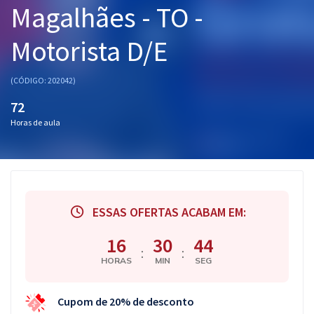
Magalhães - TO -
Pós
Motorista D/E
Graduação
OAB
(CÓDIGO: 202042)
72
Mentorias
Horas de aula
Questões grátis
Conteúdo gratuito
Blog
ESSAS OFERTAS ACABAM EM:
Aprovados
16
30
43
:
:
HORAS
MIN
SEG
Atendimento
Cupom de 20% de desconto