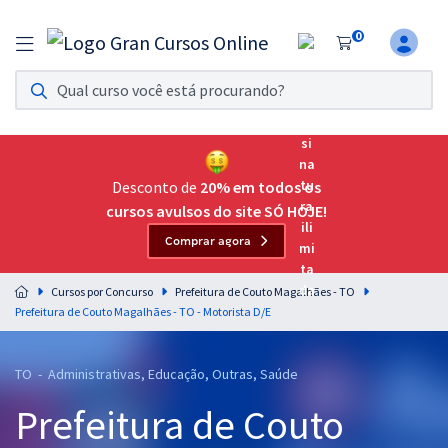
0
Assinatura Ilimitada 11
Acesso a todos os cursos. Teste grátis por 7 dias!
Assinatura OAB Até Passar
Acesso ilimitado a toda preparação para o Exame da
Desconto de
20% em todos os
Ordem, até você passar!
cursos avulsos do site SÓ HOJE!
Comprar agora
Residências Multiprofissionais
Preparação completa e intensiva para as principais
Cursos por Concurso
Prefeitura de Couto Magalhães - TO
residências em saúde do Brasil
Prefeitura de Couto Magalhães - TO - Motorista D/E
Concursos
TO - Administrativas, Educação, Outras, Saúde
Assinatura Ilimitada
Prefeitura de Couto
Cursos 20% OFF