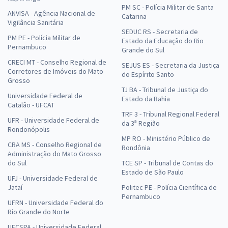
PM SC - Polícia Militar de Santa
ANVISA - Agência Nacional de
Catarina
Vigilância Sanitária
SEDUC RS - Secretaria de
PM PE - Polícia Militar de
Estado da Educação do Rio
Pernambuco
Grande do Sul
CRECI MT - Conselho Regional de
SEJUS ES - Secretaria da Justiça
Corretores de Imóveis do Mato
do Espírito Santo
Grosso
TJ BA - Tribunal de Justiça do
Universidade Federal de
Estado da Bahia
Catalão - UFCAT
TRF 3 - Tribunal Regional Federal
UFR - Universidade Federal de
da 3ª Região
Rondonópolis
MP RO - Ministério Público de
CRA MS - Conselho Regional de
Rondônia
Administração do Mato Grosso
do Sul
TCE SP - Tribunal de Contas do
Estado de São Paulo
UFJ - Universidade Federal de
Jataí
Politec PE - Polícia Científica de
Pernambuco
UFRN - Universidade Federal do
Rio Grande do Norte
UFCSPA - Universidade Federal