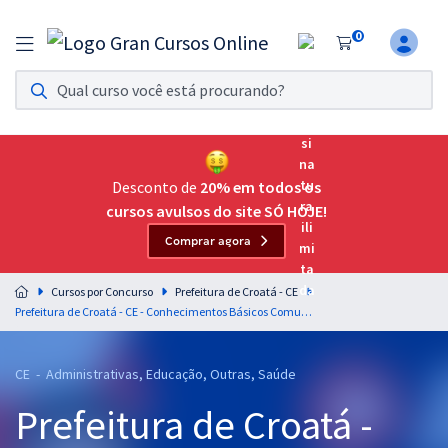
0
Assinatura Ilimitada 11
Acesso a todos os cursos. Teste grátis por 7 dias!
Assinatura OAB Até Passar
Acesso ilimitado a toda preparação para o Exame da
Desconto de
20% em todos os
Ordem, até você passar!
cursos avulsos do site SÓ HOJE!
Comprar agora
Residências Multiprofissionais
Preparação completa e intensiva para as principais
Cursos por Concurso
Prefeitura de Croatá - CE
residências em saúde do Brasil
Prefeitura de Croatá - CE - Conhecimentos Básicos Comuns aos Cargos de Nível Superior (Professores)
Concursos
CE - Administrativas, Educação, Outras, Saúde
Assinatura Ilimitada
Prefeitura de Croatá -
Cursos 20% OFF