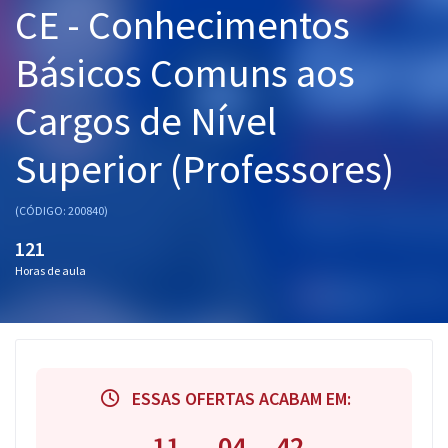
CE - Conhecimentos
Pós
Básicos Comuns aos
Graduação
Cargos de Nível
OAB
Superior (Professores)
Mentorias
Questões grátis
(CÓDIGO: 200840)
121
Conteúdo gratuito
Horas de aula
Blog
Aprovados
Atendimento
ESSAS OFERTAS ACABAM EM:
11
04
42