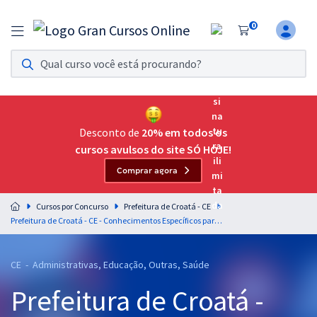
0
Assinatura Ilimitada 11
Acesso a todos os cursos. Teste grátis por 7 dias!
Assinatura OAB Até Passar
Acesso ilimitado a toda preparação para o Exame da
Desconto de
20% em todos os
Ordem, até você passar!
cursos avulsos do site SÓ HOJE!
Comprar agora
Residências Multiprofissionais
Preparação completa e intensiva para as principais
Cursos por Concurso
Prefeitura de Croatá - CE
residências em saúde do Brasil
Prefeitura de Croatá - CE - Conhecimentos Específicos para o Cargo de Nutricionista com a Equipe Gran
Concursos
CE - Administrativas, Educação, Outras, Saúde
Assinatura Ilimitada
Prefeitura de Croatá -
Cursos 20% OFF