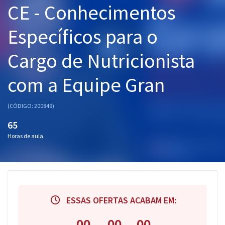
CE - Conhecimentos
Pós
Específicos para o
Graduação
Cargo de Nutricionista
OAB
com a Equipe Gran
Mentorias
Questões grátis
(CÓDIGO: 200849)
65
Conteúdo gratuito
Horas de aula
Blog
Aprovados
Atendimento
ESSAS OFERTAS ACABAM EM:
00
00
00