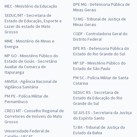
DPE MG - Defensoria Pública de
MEC - Ministério da Educação
Minas Gerais
SEDUC/MT - Secretaria de
TJ MG - Tribunal de Justiça de
Estado de Educação, Esporte e
Minas Gerais
Lazer do estado de Mato
Grosso
CGDF - Controladoria Geral do
Distrito Federal
MME - Ministério de Minas e
Energia
DPE RS - Defensoria Pública do
Estado do Rio Grande do Sul
MP GO - Ministério Público do
Estado de Goiás - Secretário
MP SP - Ministério Público do
Auxiliar da Comarca de
Estado de São Paulo
Itapuranga
PM SC - Polícia Militar de Santa
ANVISA - Agência Nacional de
Catarina
Vigilância Sanitária
SEDUC RS - Secretaria de
PM PE - Polícia Militar de
Estado da Educação do Rio
Pernambuco
Grande do Sul
CRECI MT - Conselho Regional de
SEJUS ES - Secretaria da Justiça
Corretores de Imóveis do Mato
do Espírito Santo
Grosso
TJ BA - Tribunal de Justiça do
Universidade Federal de
Estado da Bahia
Catalão - UFCAT