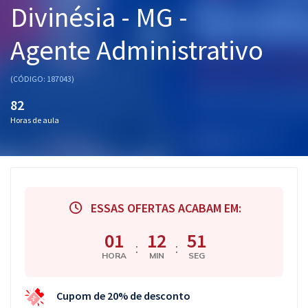
Divinésia - MG -
Pós
Agente Administrativo
Graduação
OAB
(CÓDIGO: 187043)
82
Mentorias
Horas de aula
Questões grátis
Conteúdo gratuito
Blog
ESSAS OFERTAS ACABAM EM:
Aprovados
01
12
50
:
:
HORA
MIN
SEG
Atendimento
Cupom de 20% de desconto