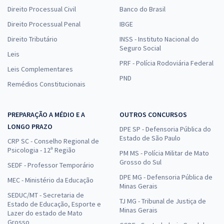
Direito Processual Civil
Banco do Brasil
Direito Processual Penal
IBGE
Direito Tributário
INSS - Instituto Nacional do
Seguro Social
Leis
PRF - Polícia Rodoviária Federal
Leis Complementares
PND
Remédios Constitucionais
PREPARAÇÃO A MÉDIO E A
OUTROS CONCURSOS
LONGO PRAZO
DPE SP - Defensoria Pública do
Estado de São Paulo
CRP SC - Conselho Regional de
Psicologia - 12ª Região
PM MS - Polícia Militar de Mato
Grosso do Sul
SEDF - Professor Temporário
DPE MG - Defensoria Pública de
MEC - Ministério da Educação
Minas Gerais
SEDUC/MT - Secretaria de
TJ MG - Tribunal de Justiça de
Estado de Educação, Esporte e
Minas Gerais
Lazer do estado de Mato
Grosso