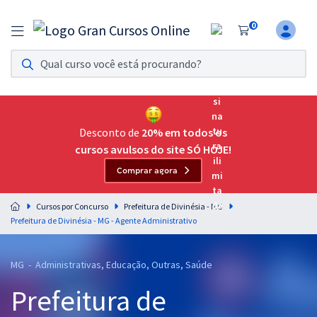
0
Assinatura Ilimitada 11
Acesso a todos os cursos. Teste grátis por 7 dias!
Assinatura OAB Até Passar
Acesso ilimitado a toda preparação para o Exame da
Desconto de
20% em todos os
Ordem, até você passar!
cursos avulsos do site SÓ HOJE!
Comprar agora
Residências Multiprofissionais
Preparação completa e intensiva para as principais
Cursos por Concurso
Prefeitura de Divinésia - MG
residências em saúde do Brasil
Prefeitura de Divinésia - MG - Agente Administrativo
Concursos
MG - Administrativas, Educação, Outras, Saúde
Assinatura Ilimitada
Prefeitura de
Cursos 20% OFF