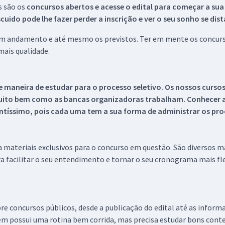
s são os
concursos abertos e acesse o edital para começar a sua
ido pode lhe fazer perder a inscrição e ver o seu sonho se dis
 em andamento e até mesmo os previstos. Ter em mente os concurso
ais qualidade.
 maneira de estudar para o processo seletivo. Os nossos curso
uito bem como as bancas organizadoras trabalham. Conhecer a
tíssimo, pois cada uma tem a sua forma de administrar os proc
 a materiais exclusivos para o concurso em questão. São diversos 
a facilitar o seu entendimento e tornar o seu cronograma mais fle
re concursos públicos, desde a publicação do edital até as inform
em possui uma rotina bem corrida, mas precisa estudar bons conte