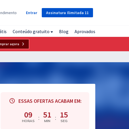
Assinatura
Ilimitada
11
endimento
Entrar
átis
Conteúdo gratuito
Blog
Aprovados
mprar agora
ESSAS OFERTAS ACABAM EM:
09
51
14
:
:
HORAS
MIN
SEG