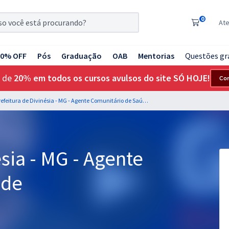
0
At
20% OFF
Pós
Graduação
OAB
Mentorias
Questões gr
 de
20% em todos os cursos avulsos do site SÓ HOJE!
Co
Prefeitura de Divinésia - MG - Agente Comunitário de Saúde
sia - MG - Agente
úde