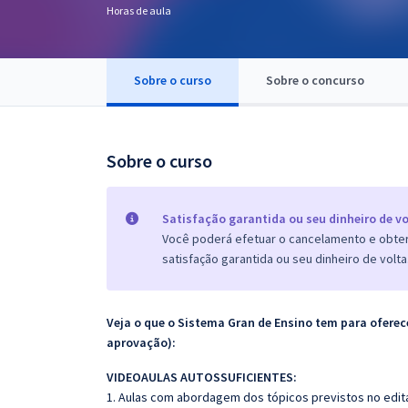
Horas de aula
Pós
Graduação
Sobre o curso
Sobre o concurso
OAB
Mentorias
Sobre o curso
Questões grátis
Satisfação garantida ou seu dinheiro de vo
Conteúdo gratuito
Você poderá efetuar o cancelamento e obter 
satisfação garantida ou seu dinheiro de volta
Blog
Aprovados
Veja o que o Sistema Gran de Ensino tem para ofer
aprovação):
Atendimento
VIDEOAULAS AUTOSSUFICIENTES:
1. Aulas com abordagem dos tópicos previstos no edita