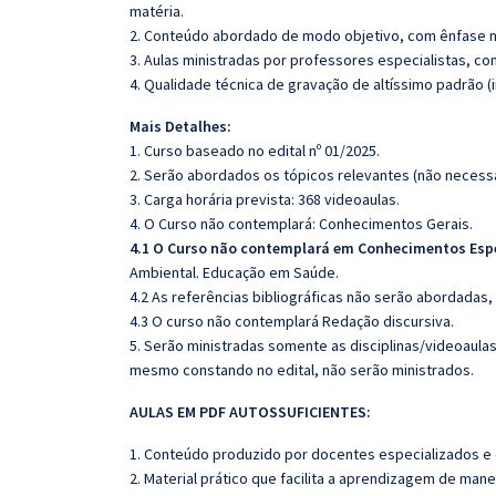
matéria.
2. Conteúdo abordado de modo objetivo, com ênfase n
3. Aulas ministradas por professores especialistas, co
4. Qualidade técnica de gravação de altíssimo padrão 
Mais Detalhes:
1. Curso baseado no edital nº 01/2025.
2. Serão abordados os tópicos relevantes (não necessa
3. Carga horária prevista: 368 videoaulas.
4. O Curso não contemplará: Conhecimentos Gerais.
4.1 O Curso não contemplará em Conhecimentos Esp
Ambiental. Educação em Saúde.
4.2 As referências bibliográficas não serão abordadas,
4.3 O curso não contemplará Redação discursiva.
5. Serão ministradas somente as disciplinas/videoaula
mesmo constando no edital, não serão ministrados.
AULAS EM PDF AUTOSSUFICIENTES:
1. Conteúdo produzido por docentes especializados e
2. Material prático que facilita a aprendizagem de mane