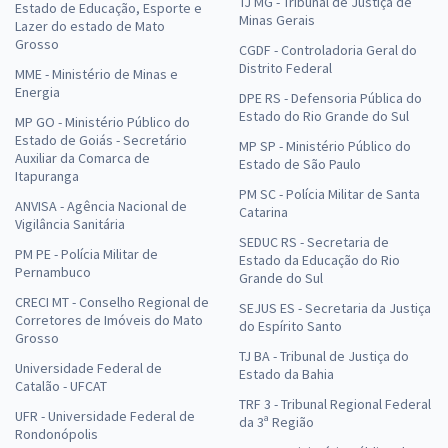
TJ MG - Tribunal de Justiça de
Estado de Educação, Esporte e
Minas Gerais
Lazer do estado de Mato
Grosso
CGDF - Controladoria Geral do
Distrito Federal
MME - Ministério de Minas e
Energia
DPE RS - Defensoria Pública do
Estado do Rio Grande do Sul
MP GO - Ministério Público do
Estado de Goiás - Secretário
MP SP - Ministério Público do
Auxiliar da Comarca de
Estado de São Paulo
Itapuranga
PM SC - Polícia Militar de Santa
ANVISA - Agência Nacional de
Catarina
Vigilância Sanitária
SEDUC RS - Secretaria de
PM PE - Polícia Militar de
Estado da Educação do Rio
Pernambuco
Grande do Sul
CRECI MT - Conselho Regional de
SEJUS ES - Secretaria da Justiça
Corretores de Imóveis do Mato
do Espírito Santo
Grosso
TJ BA - Tribunal de Justiça do
Universidade Federal de
Estado da Bahia
Catalão - UFCAT
TRF 3 - Tribunal Regional Federal
UFR - Universidade Federal de
da 3ª Região
Rondonópolis