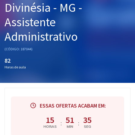
Divinésia - MG -
Pós
Assistente
Graduação
Administrativo
OAB
Mentorias
(CÓDIGO: 187044)
82
Questões grátis
Horas de aula
Conteúdo gratuito
Blog
Aprovados
ESSAS OFERTAS ACABAM EM:
Atendimento
15
51
34
:
:
HORAS
MIN
SEG