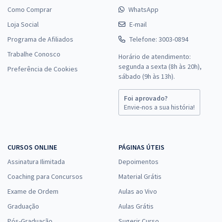
Como Comprar
WhatsApp
Loja Social
E-mail
Programa de Afiliados
Telefone: 3003-0894
Trabalhe Conosco
Horário de atendimento:
segunda a sexta (8h às 20h),
Preferência de Cookies
sábado (9h às 13h).
Foi aprovado?
Envie-nos a sua história!
CURSOS ONLINE
PÁGINAS ÚTEIS
Assinatura Ilimitada
Depoimentos
Coaching para Concursos
Material Grátis
Exame de Ordem
Aulas ao Vivo
Graduação
Aulas Grátis
Pós-Graduação
Sugerir Curso