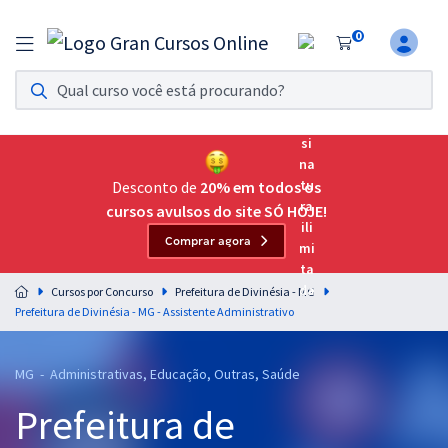
0
Assinatura Ilimitada 11
Acesso a todos os cursos. Teste grátis por 7 dias!
Assinatura OAB Até Passar
Acesso ilimitado a toda preparação para o Exame da
Desconto de
20% em todos os
Ordem, até você passar!
cursos avulsos do site SÓ HOJE!
Comprar agora
Residências Multiprofissionais
Preparação completa e intensiva para as principais
Cursos por Concurso
Prefeitura de Divinésia - MG
residências em saúde do Brasil
Prefeitura de Divinésia - MG - Assistente Administrativo
Concursos
MG - Administrativas, Educação, Outras, Saúde
Assinatura Ilimitada
Prefeitura de
Cursos 20% OFF