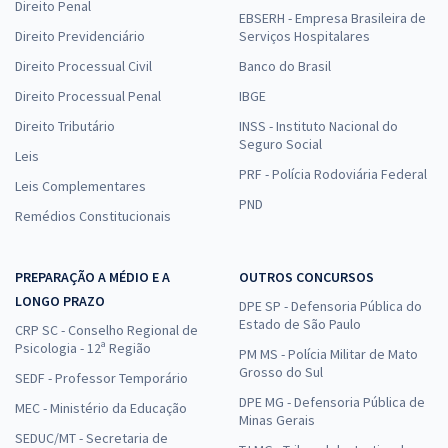
Direito Penal
EBSERH - Empresa Brasileira de
Direito Previdenciário
Serviços Hospitalares
Direito Processual Civil
Banco do Brasil
Direito Processual Penal
IBGE
Direito Tributário
INSS - Instituto Nacional do
Seguro Social
Leis
PRF - Polícia Rodoviária Federal
Leis Complementares
PND
Remédios Constitucionais
PREPARAÇÃO A MÉDIO E A
OUTROS CONCURSOS
LONGO PRAZO
DPE SP - Defensoria Pública do
Estado de São Paulo
CRP SC - Conselho Regional de
Psicologia - 12ª Região
PM MS - Polícia Militar de Mato
Grosso do Sul
SEDF - Professor Temporário
DPE MG - Defensoria Pública de
MEC - Ministério da Educação
Minas Gerais
SEDUC/MT - Secretaria de