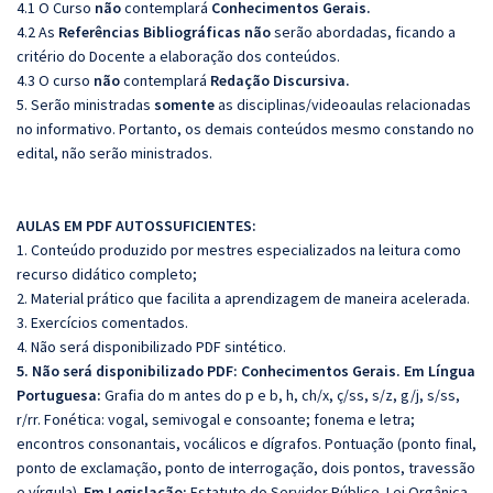
4.1 O Curso
não
contemplará
Conhecimentos Gerais.
4.2 As
Referências
Bibliográficas
não
serão abordadas, ficando a
critério do Docente a elaboração dos conteúdos.
4.3 O curso
não
contemplará
Redação Discursiva.
5. Serão ministradas
somente
as disciplinas/videoaulas relacionadas
no informativo. Portanto, os demais conteúdos mesmo constando no
edital, não serão ministrados.
AULAS EM PDF AUTOSSUFICIENTES:
1. Conteúdo produzido por mestres especializados na leitura como
recurso didático completo;
2. Material prático que facilita a aprendizagem de maneira acelerada.
3. Exercícios comentados.
4. Não será disponibilizado PDF sintético.
5. Não será disponibilizado PDF:
Conhecimentos Gerais. Em Língua
Portuguesa:
Grafia do m antes do p e b, h, ch/x, ç/ss, s/z, g/j, s/ss,
r/rr. Fonética: vogal, semivogal e consoante; fonema e letra;
encontros consonantais, vocálicos e dígrafos. Pontuação (ponto final,
ponto de exclamação, ponto de interrogação, dois pontos, travessão
e vírgula).
Em Legislação:
Estatuto do Servidor Público. Lei Orgânica