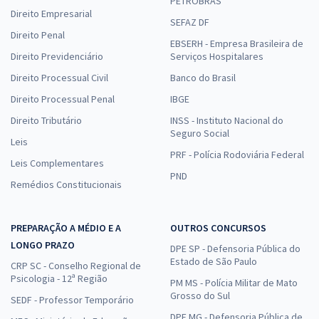
PETROBRAS
Direito Empresarial
SEFAZ DF
Direito Penal
EBSERH - Empresa Brasileira de
Direito Previdenciário
Serviços Hospitalares
Direito Processual Civil
Banco do Brasil
Direito Processual Penal
IBGE
Direito Tributário
INSS - Instituto Nacional do
Seguro Social
Leis
PRF - Polícia Rodoviária Federal
Leis Complementares
PND
Remédios Constitucionais
PREPARAÇÃO A MÉDIO E A
OUTROS CONCURSOS
LONGO PRAZO
DPE SP - Defensoria Pública do
Estado de São Paulo
CRP SC - Conselho Regional de
Psicologia - 12ª Região
PM MS - Polícia Militar de Mato
Grosso do Sul
SEDF - Professor Temporário
DPE MG - Defensoria Pública de