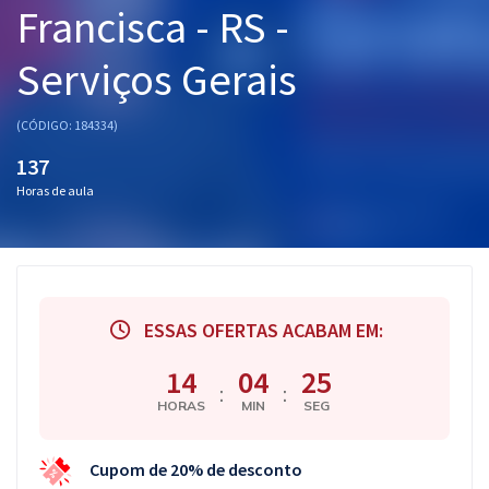
Francisca - RS -
Pós
Serviços Gerais
Graduação
OAB
(CÓDIGO: 184334)
137
Mentorias
Horas de aula
Questões grátis
Conteúdo gratuito
Blog
ESSAS OFERTAS ACABAM EM:
Aprovados
14
04
25
:
:
HORAS
MIN
SEG
Atendimento
Cupom de 20% de desconto