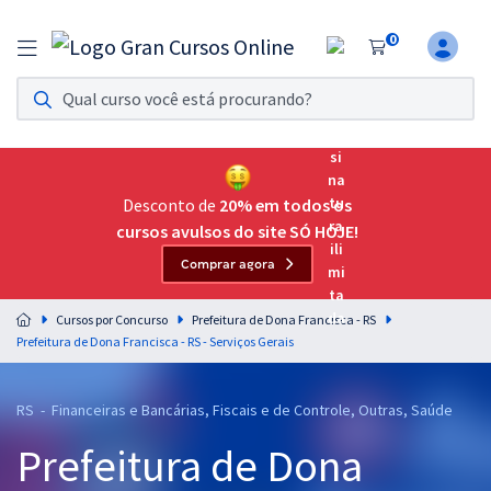
0
Assinatura Ilimitada 11
Acesso a todos os cursos. Teste grátis por 7 dias!
Assinatura OAB Até Passar
Acesso ilimitado a toda preparação para o Exame da
Desconto de
20% em todos os
Ordem, até você passar!
cursos avulsos do site SÓ HOJE!
Comprar agora
Residências Multiprofissionais
Preparação completa e intensiva para as principais
Cursos por Concurso
Prefeitura de Dona Francisca - RS
residências em saúde do Brasil
Prefeitura de Dona Francisca - RS - Serviços Gerais
Concursos
RS - Financeiras e Bancárias, Fiscais e de Controle, Outras, Saúde
Assinatura Ilimitada
Prefeitura de Dona
Cursos 20% OFF