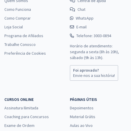
Quem Somos
Central de ajuda
Como Funciona
Chat
Como Comprar
WhatsApp
Loja Social
E-mail
Programa de Afiliados
Telefone: 3003-0894
Trabalhe Conosco
Horário de atendimento:
segunda a sexta (8h às 20h),
Preferência de Cookies
sábado (9h às 13h).
Foi aprovado?
Envie-nos a sua história!
CURSOS ONLINE
PÁGINAS ÚTEIS
Assinatura Ilimitada
Depoimentos
Coaching para Concursos
Material Grátis
Exame de Ordem
Aulas ao Vivo