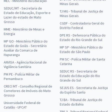
MEC - Ministério da Educação
Minas Gerais
SEDUC/MT - Secretaria de
TJ MG - Tribunal de Justiça de
Estado de Educação, Esporte e
Minas Gerais
Lazer do estado de Mato
Grosso
CGDF - Controladoria Geral do
Distrito Federal
MME - Ministério de Minas e
Energia
DPE RS - Defensoria Pública do
Estado do Rio Grande do Sul
MP GO - Ministério Público do
Estado de Goiás - Secretário
MP SP - Ministério Público do
Auxiliar da Comarca de
Estado de São Paulo
Itapuranga
PM SC - Polícia Militar de Santa
ANVISA - Agência Nacional de
Catarina
Vigilância Sanitária
SEDUC RS - Secretaria de
PM PE - Polícia Militar de
Estado da Educação do Rio
Pernambuco
Grande do Sul
CRECI MT - Conselho Regional de
SEJUS ES - Secretaria da Justiça
Corretores de Imóveis do Mato
do Espírito Santo
Grosso
TJ BA - Tribunal de Justiça do
Universidade Federal de
Estado da Bahia
Catalão - UFCAT
TRF 3 - Tribunal Regional Federal