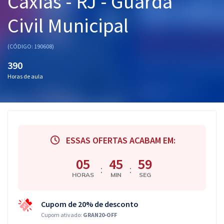
Caxias - RJ - Guarda
Pós
Civil Municipal
Graduação
(CÓDIGO: 190608)
OAB
390
Mentorias
Horas de aula
Questões grátis
Conteúdo gratuito
ESSAS OFERTAS ACABAM EM:
Blog
05
45
58
Aprovados
:
:
HORAS
MIN
SEG
Atendimento
Cupom de 20% de desconto
Cupom ativado:
GRAN20-OFF