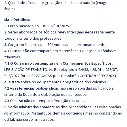
4. Qualidade técnica de gravação de altíssimo padrão (imagem e
áudio)
Mais Detalhes:
1. Curso baseado no EDITAL Nº 01/2025.
2. Serão abordados os tópicos relevantes (não necessariamente
todos) a critério dos professores.
3. Carga horária prevista: 801 videoaulas (aproximadamente).
4. O Curso
não
contemplará em Matemática: Equações binômias e
trinômias.
4.1 O Curso não contemplará em Conhecimentos Específicos:
LEGISLAÇÃO DE TRÂNSITO: As Resoluções nº 34/98, 129/01 e 259/07,
912/2022 foram REVOGADAS pela Resolução CONTRAN nº 993/2023 –
que trata sobre os equipamentos obrigatórios dos veículos.
4.2 As referências bibliográficas não serão abordadas, ficando a
critério do Docente a elaboração dos conteúdos.
4.3 O curso não contemplará Redação discursiva.
5. Serão ministradas somente as disciplinas/videoaulas relacionadas
no informativo. Portanto, os demais conteúdos mesmo constando no
edital, não serão ministrados.