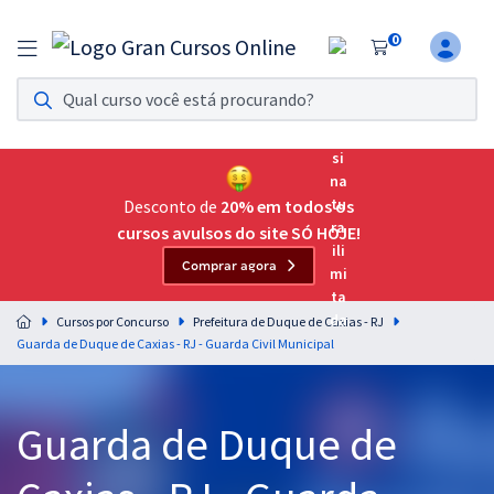
0
Assinatura Ilimitada 11
Acesso a todos os cursos. Teste grátis por 7 dias!
Assinatura OAB Até Passar
Acesso ilimitado a toda preparação para o Exame da
Desconto de
20% em todos os
Ordem, até você passar!
cursos avulsos do site SÓ HOJE!
Comprar agora
Residências Multiprofissionais
Preparação completa e intensiva para as principais
Cursos por Concurso
Prefeitura de Duque de Caxias - RJ
residências em saúde do Brasil
Guarda de Duque de Caxias - RJ - Guarda Civil Municipal
Concursos
Guarda de Duque de
Assinatura Ilimitada
Cursos 20% OFF