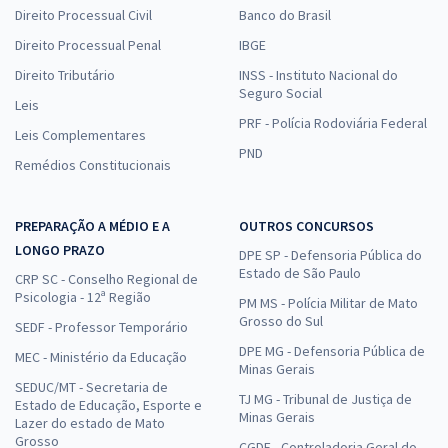
Direito Processual Civil
Banco do Brasil
Direito Processual Penal
IBGE
Direito Tributário
INSS - Instituto Nacional do
Seguro Social
Leis
PRF - Polícia Rodoviária Federal
Leis Complementares
PND
Remédios Constitucionais
PREPARAÇÃO A MÉDIO E A
OUTROS CONCURSOS
LONGO PRAZO
DPE SP - Defensoria Pública do
Estado de São Paulo
CRP SC - Conselho Regional de
Psicologia - 12ª Região
PM MS - Polícia Militar de Mato
Grosso do Sul
SEDF - Professor Temporário
DPE MG - Defensoria Pública de
MEC - Ministério da Educação
Minas Gerais
SEDUC/MT - Secretaria de
TJ MG - Tribunal de Justiça de
Estado de Educação, Esporte e
Minas Gerais
Lazer do estado de Mato
Grosso
CGDF - Controladoria Geral do