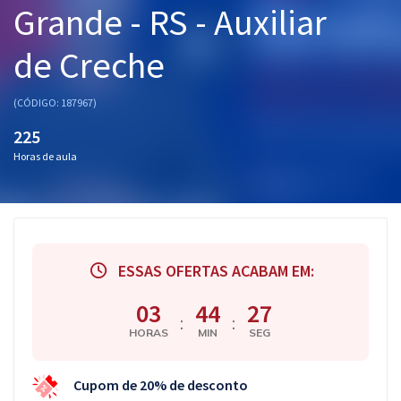
Grande - RS - Auxiliar
Pós
de Creche
Graduação
OAB
(CÓDIGO: 187967)
225
Mentorias
Horas de aula
Questões grátis
Conteúdo gratuito
Blog
ESSAS OFERTAS ACABAM EM:
Aprovados
03
44
27
:
:
HORAS
MIN
SEG
Atendimento
Cupom de 20% de desconto