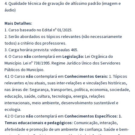
4. Qualidade técnica de gravação de altíssimo padrão (imagem e
áudio)
Mais Detalhes:
1. Curso baseado no Edital nº 01/2025.
2. Serão abordados os tópicos relevantes (não necessariamente
todos) a critério dos professores.
3. Carga horária prevista: videoaulas 465.
4. O Curso
não
contemplará em
Legislação:
Lei Orgânica do
Município. Lei nº 738/1995. Regime Jurídico Único dos Servidores
Públicos do Município.
4.1 O Curso
não
contemplará em
Conhecimentos Gerais:
1. Tópicos
relevantes e/ou atuais, suas inter-relações e vinculações históricas,
nas áreas de: Segurança, transportes, política, economia, sociedade,
educação, saúde, cultura, tecnologia, energia, relações
internacionais, meio ambiente, desenvolvimento sustentável e
ecologia.
4.2 O Curso
não
contemplará em
Conhecimentos Específicos:
1.
Temas educacionais e pedagógicos:
Comunicação, interação,
afetividade e promoção de um ambiente de confiança. Saúde e bem-