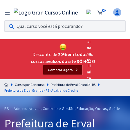
0
Assinatura Ilimitada 11
Acesso a todos os cursos. Teste grátis por 7 dias!
Assinatura OAB Até Passar
Acesso ilimitado a toda preparação para o Exame da
Desconto de
20% em todos os
Ordem, até você passar!
cursos avulsos do site SÓ HOJE!
Comprar agora
Residências Multiprofissionais
Preparação completa e intensiva para as principais
Cursos por Concurso
Prefeitura de Erval Grande - RS
residências em saúde do Brasil
Prefeitura de Erval Grande - RS - Auxiliar de Creche
Concursos
RS - Administrativas, Controle e Gestão, Educação, Outras, Saúde
Assinatura Ilimitada
Prefeitura de Erval
Cursos 20% OFF