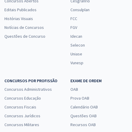
Concursos Abertos
Cesgranrio
Editais Publicados
Consulplan
Histórias Visuais
FCC
Notícias de Concursos
FGV
Questões de Concurso
Idecan
Selecon
Uniase
Vunesp
CONCURSOS POR PROFISSÃO
EXAME DE ORDEM
Concursos Administrativos
OAB
Concursos Educação
Prova OAB
Concursos Fiscais
Calendário OAB
Concursos Jurídicos
Questões OAB
Concursos Militares
Recursos OAB