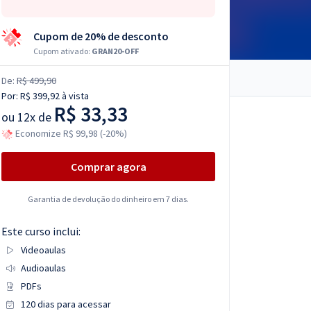
Cupom de 20% de desconto
Cupom ativado:
GRAN20-OFF
De:
R$ 499,90
Por:
R$ 399,92
à vista
R$ 33,33
ou
12x de
Economize R$ 99,98 (-20%)
Comprar agora
Garantia de devolução do dinheiro em 7 dias.
Este curso inclui:
Videoaulas
Audioaulas
PDFs
120 dias para acessar