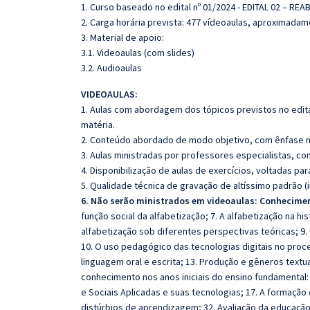
1. Curso baseado no edital nº 01/2024 - EDITAL 02 – 
2. Carga horária prevista: 477 vídeoaulas, aproximadam
3. Material de apoio:
3.1. Videoaulas (com slides)
3.2. Audioaulas
VIDEOAULAS:
1. Aulas com abordagem dos tópicos previstos no edita
matéria.
2. Conteúdo abordado de modo objetivo, com ênfase n
3. Aulas ministradas por professores especialistas, co
4. Disponibilização de aulas de exercícios, voltadas pa
5. Qualidade técnica de gravação de altíssimo padrão 
6. Não serão ministrados em videoaulas: Conhecimen
função social da alfabetização; 7. A alfabetização na hi
alfabetização sob diferentes perspectivas teóricas; 9.
10. O uso pedagógico das tecnologias digitais no proc
linguagem oral e escrita; 13. Produção e gêneros text
conhecimento nos anos iniciais do ensino fundamental:
e Sociais Aplicadas e suas tecnologias; 17. A formação
distúrbios de aprendizagem; 32. Avaliação da educação n