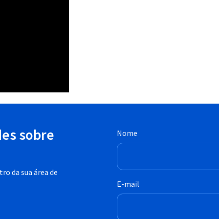
des sobre
Nome
ro da sua área de
E-mail