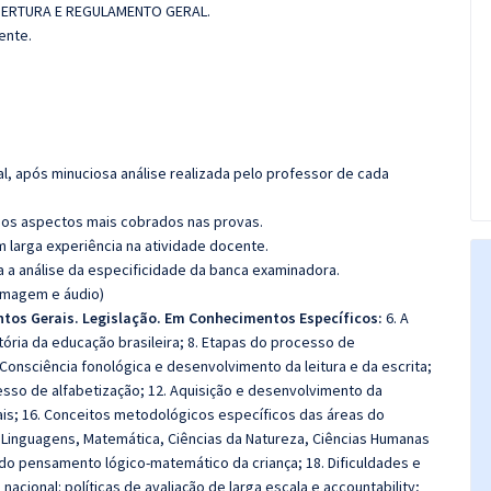
REABERTURA E REGULAMENTO GERAL.
ente.
l, após minuciosa análise realizada pelo professor de cada
os aspectos mais cobrados nas provas.
m larga experiência na atividade docente.
ra a análise da especificidade da banca examinadora.
(imagem e áudio)
tos Gerais. Legislação. Em Conhecimentos Específicos:
6. A
stória da educação brasileira; 8. Etapas do processo de
 Consciência fonológica e desenvolvimento da leitura e da escrita;
esso de alfabetização; 12. Aquisição e desenvolvimento da
uais; 16. Conceitos metodológicos específicos das áreas do
 Linguagens, Matemática, Ciências da Natureza, Ciências Humanas
 do pensamento lógico-matemático da criança; 18. Dificuldades e
acional: políticas de avaliação de larga escala e accountability;