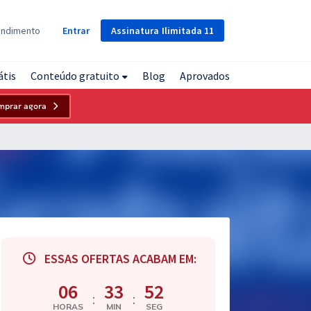
Assinatura
Ilimitada
11
endimento
Entrar
átis
Conteúdo gratuito
Blog
Aprovados
mprar agora
ESSAS OFERTAS ACABAM EM:
06
33
51
:
:
HORAS
MIN
SEG