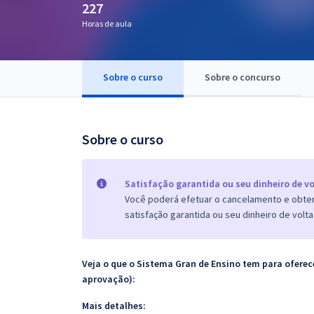
227
Pós
Horas de aula
Graduação
Sobre o curso
Sobre o concurso
OAB
Mentorias
Sobre o curso
Questões grátis
Conteúdo gratuito
Satisfação garantida ou seu dinheiro de vo
Você poderá efetuar o cancelamento e obter 
Blog
satisfação garantida ou seu dinheiro de volta
Aprovados
Veja o que o Sistema Gran de Ensino tem para ofer
Atendimento
aprovação):
Mais detalhes: