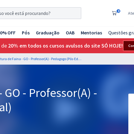
0
At
20% OFF
Pós
Graduação
OAB
Mentorias
Questões gr
 de
20% em todos os cursos avulsos do site SÓ HOJE!
Co
Prefeitura de Faina - GO - Professor(A) - Pedagogo (Pós-Edital)
- GO - Professor(A) -
al)