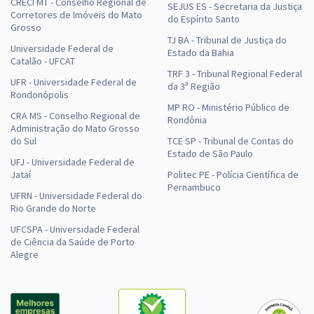
CRECI MT - Conselho Regional de
SEJUS ES - Secretaria da Justiça
Corretores de Imóveis do Mato
do Espírito Santo
Grosso
TJ BA - Tribunal de Justiça do
Universidade Federal de
Estado da Bahia
Catalão - UFCAT
TRF 3 - Tribunal Regional Federal
UFR - Universidade Federal de
da 3ª Região
Rondonópolis
MP RO - Ministério Público de
CRA MS - Conselho Regional de
Rondônia
Administração do Mato Grosso
do Sul
TCE SP - Tribunal de Contas do
Estado de São Paulo
UFJ - Universidade Federal de
Jataí
Politec PE - Polícia Científica de
Pernambuco
UFRN - Universidade Federal do
Rio Grande do Norte
UFCSPA - Universidade Federal
de Ciência da Saúde de Porto
Alegre