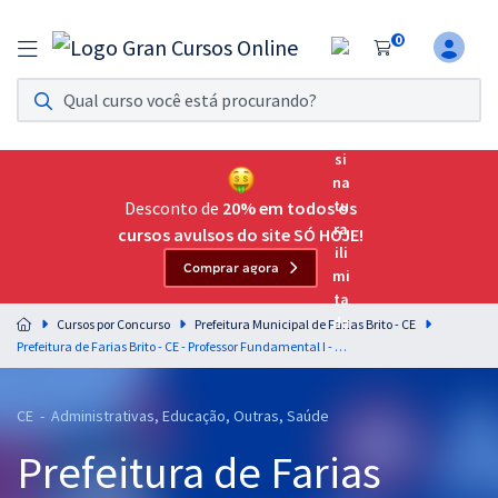
0
Assinatura Ilimitada 11
Acesso a todos os cursos. Teste grátis por 7 dias!
Assinatura OAB Até Passar
Acesso ilimitado a toda preparação para o Exame da
Desconto de
20% em todos os
Ordem, até você passar!
cursos avulsos do site SÓ HOJE!
Comprar agora
Residências Multiprofissionais
Preparação completa e intensiva para as principais
Cursos por Concurso
Prefeitura Municipal de Farias Brito - CE
residências em saúde do Brasil
Prefeitura de Farias Brito - CE - Professor Fundamental I - 1º ao 5º Ano
Concursos
CE - Administrativas, Educação, Outras, Saúde
Assinatura Ilimitada
Prefeitura de Farias
Cursos 20% OFF