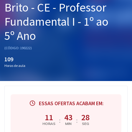
Brito - CE - Professor
Pós
Fundamental I - 1º ao
Graduação
5º Ano
OAB
Mentorias
(CÓDIGO: 190222)
109
Questões grátis
Horas de aula
Conteúdo gratuito
Blog
Aprovados
ESSAS OFERTAS ACABAM EM:
Atendimento
11
43
28
:
:
HORAS
MIN
SEG