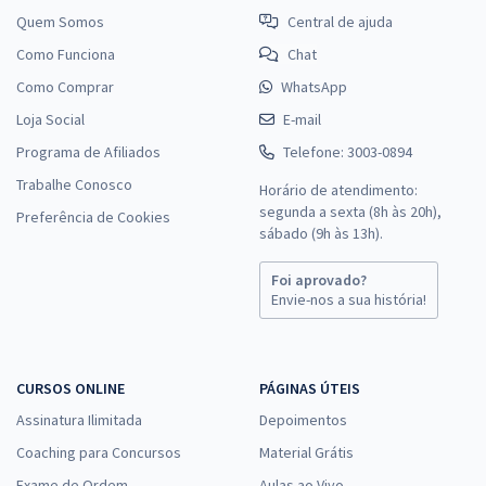
Quem Somos
Central de ajuda
Como Funciona
Chat
Como Comprar
WhatsApp
Loja Social
E-mail
Programa de Afiliados
Telefone: 3003-0894
Trabalhe Conosco
Horário de atendimento:
segunda a sexta (8h às 20h),
Preferência de Cookies
sábado (9h às 13h).
Foi aprovado?
Envie-nos a sua história!
CURSOS ONLINE
PÁGINAS ÚTEIS
Assinatura Ilimitada
Depoimentos
Coaching para Concursos
Material Grátis
Exame de Ordem
Aulas ao Vivo