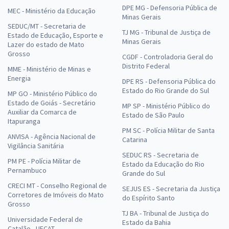
DPE MG - Defensoria Pública de
MEC - Ministério da Educação
Minas Gerais
SEDUC/MT - Secretaria de
TJ MG - Tribunal de Justiça de
Estado de Educação, Esporte e
Minas Gerais
Lazer do estado de Mato
Grosso
CGDF - Controladoria Geral do
Distrito Federal
MME - Ministério de Minas e
Energia
DPE RS - Defensoria Pública do
Estado do Rio Grande do Sul
MP GO - Ministério Público do
Estado de Goiás - Secretário
MP SP - Ministério Público do
Auxiliar da Comarca de
Estado de São Paulo
Itapuranga
PM SC - Polícia Militar de Santa
ANVISA - Agência Nacional de
Catarina
Vigilância Sanitária
SEDUC RS - Secretaria de
PM PE - Polícia Militar de
Estado da Educação do Rio
Pernambuco
Grande do Sul
CRECI MT - Conselho Regional de
SEJUS ES - Secretaria da Justiça
Corretores de Imóveis do Mato
do Espírito Santo
Grosso
TJ BA - Tribunal de Justiça do
Universidade Federal de
Estado da Bahia
Catalão - UFCAT