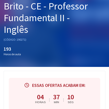
Brito - CE - Professor
Pós
Fundamental II -
Graduação
Inglês
OAB
Mentorias
(CÓDIGO: 190271)
193
Questões grátis
Horas de aula
Conteúdo gratuito
Blog
Aprovados
ESSAS OFERTAS ACABAM EM:
Atendimento
04
37
10
:
:
HORAS
MIN
SEG