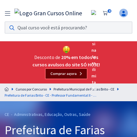
0
Assinatura Ilimitada 11
Acesso a todos os cursos. Teste grátis por 7 dias!
Assinatura OAB Até Passar
Acesso ilimitado a toda preparação para o Exame da
Desconto de
20% em todos os
Ordem, até você passar!
cursos avulsos do site SÓ HOJE!
Comprar agora
Residências Multiprofissionais
Preparação completa e intensiva para as principais
Cursos por Concurso
Prefeitura Municipal de Farias Brito - CE
residências em saúde do Brasil
Prefeitura de Farias Brito - CE - Professor Fundamental II - Inglês
Concursos
CE - Administrativas, Educação, Outras, Saúde
Assinatura Ilimitada
Prefeitura de Farias
Cursos 20% OFF