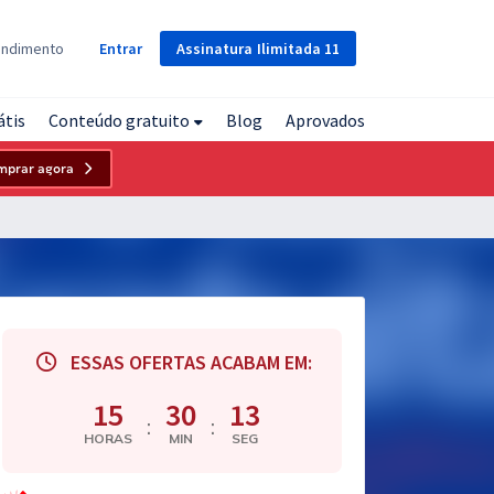
Assinatura
Ilimitada
11
endimento
Entrar
átis
Conteúdo gratuito
Blog
Aprovados
mprar agora
ESSAS OFERTAS ACABAM EM:
15
30
12
:
:
HORAS
MIN
SEG