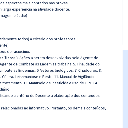
os aspectos mais cobrados nas provas.
m larga experiência na atividade docente.
(imagem e áudio)
riamente todos) a critério dos professores.
ente).
Tipos
de
raciocínio.
ecíficos:
3. Ações a serem desenvolvidas pelo Agente de
Agente de Combate às Endemias trabalha. 5. Finalidade do
mbate às Endemias. 6. Vetores biológicos. 7. Criadouros. 8.
Cólera. Leishmaniose e Peste. 11. Manual de Vigilância
 tratamento. 13. Manuseio de inseticida e uso de E.P.I. 14.
iário.
 ficando a critério do Docente a elaboração dos conteúdos.
s relacionadas no informativo. Portanto, os demais conteúdos,