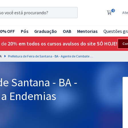
0
At
20% OFF
Pós
Graduação
OAB
Mentorias
Questões gr
 de
20% em todos os cursos avulsos do site SÓ HOJE!
Co
BA
Prefeitura de Feira de Santana - BA - Agente de Combate a Endemias
de Santana - BA -
 a Endemias