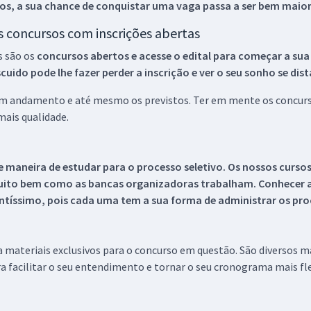
os, a sua chance de conquistar uma vaga passa a ser bem maior
os concursos com inscrições abertas
s são os
concursos abertos e acesse o edital para começar a sua
ido pode lhe fazer perder a inscrição e ver o seu sonho se dis
 em andamento e até mesmo os previstos. Ter em mente os concurso
ais qualidade.
 maneira de estudar para o processo seletivo. Os nossos curso
uito bem como as bancas organizadoras trabalham. Conhecer a
tíssimo, pois cada uma tem a sua forma de administrar os proc
 a materiais exclusivos para o concurso em questão. São diversos 
a facilitar o seu entendimento e tornar o seu cronograma mais fle