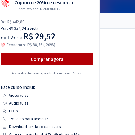
Cupom de 20% de desconto
Cupom ativado:
GRAN20-OFF
De:
R$ 442,80
Por:
R$ 354,24
à vista
R$ 29,52
ou
12x de
Economize R$ 88,56 (-20%)
Comprar agora
Garantia de devolução do dinheiro em 7 dias.
Este curso inclui:
Videoaulas
Audioaulas
PDFs
150 dias para acessar
Download ilimitado das aulas
Acesso no Android, iOS, Windows e Mac