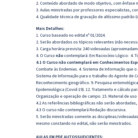
2. Conteúdo abordado de modo objetivo, com ênfase n
3. Aulas ministradas por professores especialistas, co
4. Qualidade técnica de gravação de altíssimo padrão 
Mais Detalhes:
1. Curso baseado no edital nº 01/2024.
2. Serão abordados os tópicos relevantes (não necessa
3. Carga horária prevista: 240 videoaulas (aproximadam
4. O Curso
não
contemplará: Em Raciocínio Lógico: 4. 
4.1 O Curso não contemplará em Conhecimentos Esp
Combate às Endemias. 4. Sistema de Informação que o 
Sistema de Informação para o trabalho do Agente de Co
Reconhecimento geográfico. 9. Pesquisa entomológica. 
Epidemiológica (Covid-19). 12. Tratamento e cálculo para
Organização e operação de campo. 15. Material de uso d
4.2 As referências bibliográficas não serão abordadas,
4.3 O curso não contemplará Redação discursiva.
5. Serão ministradas somente as disciplinas/videoaula
mesmo constando no edital, não serão ministrados.
AULAS EM PDF AUTOSSUFICIENTES: