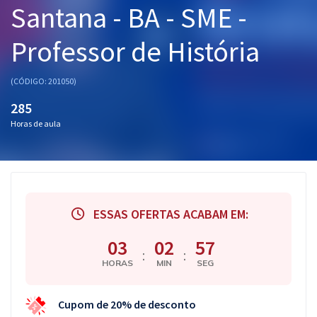
Santana - BA - SME -
Pós
Professor de História
Graduação
OAB
(CÓDIGO: 201050)
285
Mentorias
Horas de aula
Questões grátis
Conteúdo gratuito
Blog
ESSAS OFERTAS ACABAM EM:
Aprovados
03
02
56
:
:
HORAS
MIN
SEG
Atendimento
Cupom de 20% de desconto