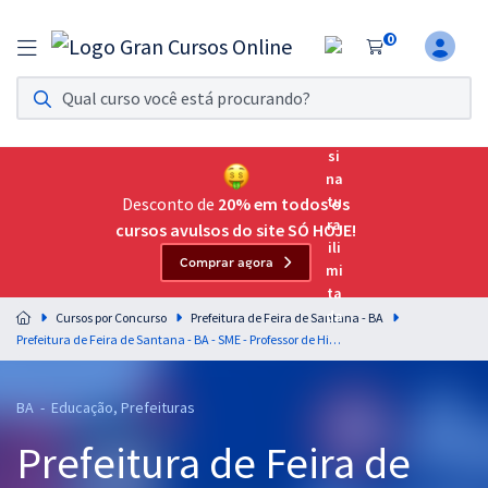
0
Assinatura Ilimitada 11
Acesso a todos os cursos. Teste grátis por 7 dias!
Assinatura OAB Até Passar
Acesso ilimitado a toda preparação para o Exame da
Desconto de
20% em todos os
Ordem, até você passar!
cursos avulsos do site SÓ HOJE!
Comprar agora
Residências Multiprofissionais
Preparação completa e intensiva para as principais
Cursos por Concurso
Prefeitura de Feira de Santana - BA
residências em saúde do Brasil
Prefeitura de Feira de Santana - BA - SME - Professor de História
Concursos
BA - Educação, Prefeituras
Assinatura Ilimitada
Prefeitura de Feira de
Cursos 20% OFF