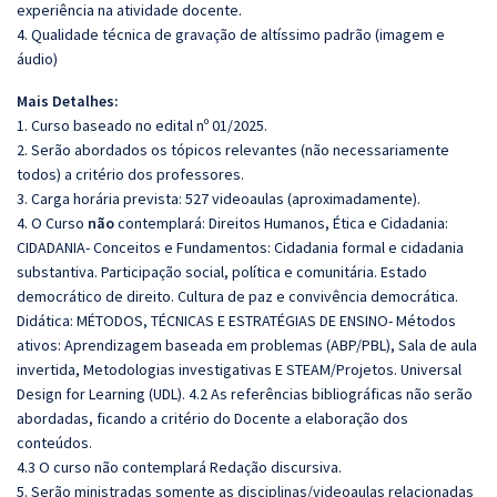
experiência na atividade docente.
4. Qualidade técnica de gravação de altíssimo padrão (imagem e
áudio)
Mais Detalhes:
1. Curso baseado no edital nº 01/2025.
2. Serão abordados os tópicos relevantes (não necessariamente
todos) a critério dos professores.
3. Carga horária prevista: 527 videoaulas (aproximadamente).
4. O Curso
não
contemplará: Direitos Humanos, Ética e Cidadania:
CIDADANIA- Conceitos e Fundamentos: Cidadania formal e cidadania
substantiva. Participação social, política e comunitária. Estado
democrático de direito. Cultura de paz e convivência democrática.
Didática: MÉTODOS, TÉCNICAS E ESTRATÉGIAS DE ENSINO- Métodos
ativos: Aprendizagem baseada em problemas (ABP/PBL), Sala de aula
invertida, Metodologias investigativas E STEAM/Projetos. Universal
Design for Learning (UDL).
4.2 As referências bibliográficas não serão
abordadas, ficando a critério do Docente a elaboração dos
conteúdos.
4.3 O curso não contemplará Redação discursiva.
5. Serão ministradas somente as disciplinas/videoaulas relacionadas