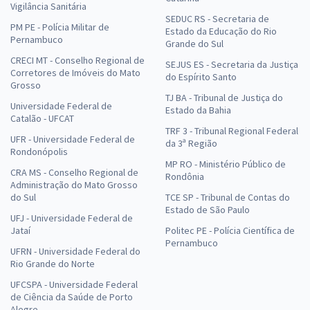
Vigilância Sanitária
SEDUC RS - Secretaria de
PM PE - Polícia Militar de
Estado da Educação do Rio
Pernambuco
Grande do Sul
CRECI MT - Conselho Regional de
SEJUS ES - Secretaria da Justiça
Corretores de Imóveis do Mato
do Espírito Santo
Grosso
TJ BA - Tribunal de Justiça do
Universidade Federal de
Estado da Bahia
Catalão - UFCAT
TRF 3 - Tribunal Regional Federal
UFR - Universidade Federal de
da 3ª Região
Rondonópolis
MP RO - Ministério Público de
CRA MS - Conselho Regional de
Rondônia
Administração do Mato Grosso
do Sul
TCE SP - Tribunal de Contas do
Estado de São Paulo
UFJ - Universidade Federal de
Jataí
Politec PE - Polícia Científica de
Pernambuco
UFRN - Universidade Federal do
Rio Grande do Norte
UFCSPA - Universidade Federal
de Ciência da Saúde de Porto
Alegre