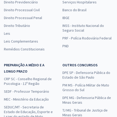
Direito Previdenciário
Serviços Hospitalares
Direito Processual Civil
Banco do Brasil
Direito Processual Penal
IBGE
Direito Tributário
INSS - Instituto Nacional do
Seguro Social
Leis
PRF - Polícia Rodoviária Federal
Leis Complementares
PND
Remédios Constitucionais
PREPARAÇÃO A MÉDIO E A
OUTROS CONCURSOS
LONGO PRAZO
DPE SP - Defensoria Pública do
Estado de São Paulo
CRP SC - Conselho Regional de
Psicologia - 12ª Região
PM MS - Polícia Militar de Mato
Grosso do Sul
SEDF - Professor Temporário
DPE MG - Defensoria Pública de
MEC - Ministério da Educação
Minas Gerais
SEDUC/MT - Secretaria de
TJ MG - Tribunal de Justiça de
Estado de Educação, Esporte e
Minas Gerais
Lazer do estado de Mato