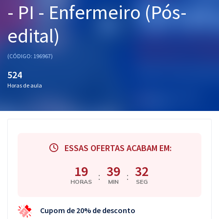
- PI - Enfermeiro (Pós-
Pós
edital)
Graduação
OAB
(CÓDIGO: 196967)
524
Mentorias
Horas de aula
Questões grátis
Conteúdo gratuito
Blog
ESSAS OFERTAS ACABAM EM:
Aprovados
19
39
32
:
:
HORAS
MIN
SEG
Atendimento
Cupom de 20% de desconto