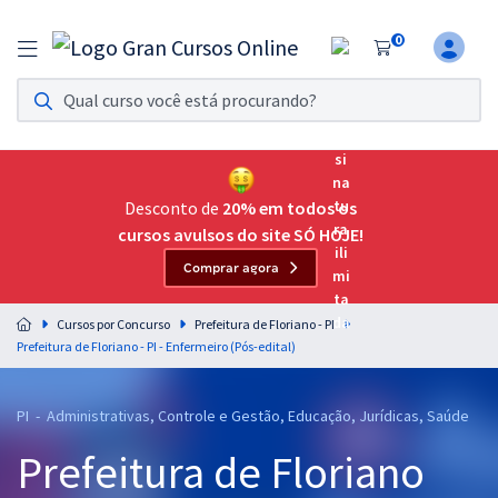
0
Assinatura Ilimitada 11
Acesso a todos os cursos. Teste grátis por 7 dias!
Assinatura OAB Até Passar
Acesso ilimitado a toda preparação para o Exame da
Desconto de
20% em todos os
Ordem, até você passar!
cursos avulsos do site SÓ HOJE!
Comprar agora
Residências Multiprofissionais
Preparação completa e intensiva para as principais
Cursos por Concurso
Prefeitura de Floriano - PI
residências em saúde do Brasil
Prefeitura de Floriano - PI - Enfermeiro (Pós-edital)
Concursos
PI - Administrativas, Controle e Gestão, Educação, Jurídicas, Saúde
Assinatura Ilimitada
Prefeitura de Floriano
Cursos 20% OFF