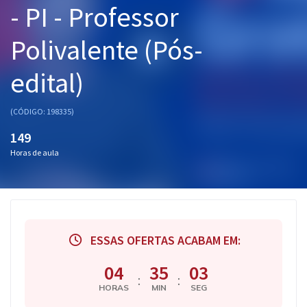
- PI - Professor
Pós
Polivalente (Pós-
Graduação
edital)
OAB
Mentorias
(CÓDIGO: 198335)
149
Questões grátis
Horas de aula
Conteúdo gratuito
Blog
Aprovados
ESSAS OFERTAS ACABAM EM:
Atendimento
04
35
02
:
:
HORAS
MIN
SEG