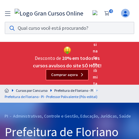
0
Assinatura Ilimitada 11
Acesso a todos os cursos. Teste grátis por 7 dias!
Assinatura OAB Até Passar
Acesso ilimitado a toda preparação para o Exame da
Desconto de
20% em todos os
Ordem, até você passar!
cursos avulsos do site SÓ HOJE!
Comprar agora
Residências Multiprofissionais
Preparação completa e intensiva para as principais
Cursos por Concurso
Prefeitura de Floriano - PI
residências em saúde do Brasil
Prefeitura de Floriano - PI - Professor Polivalente (Pós-edital)
Concursos
PI - Administrativas, Controle e Gestão, Educação, Jurídicas, Saúde
Assinatura Ilimitada
Prefeitura de Floriano
Cursos 20% OFF